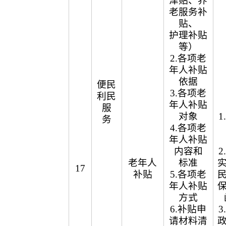
津贴、养
老服务补
贴、
护理补贴
等）
2.各项老
年人补贴
依据
便民
3.各项老
利民
年人补贴
服
对象
务
4.各项老
年人补贴
内容和
老年人
标准
17
补贴
5.各项老
年人补贴
方式
6.补贴申
请材料清