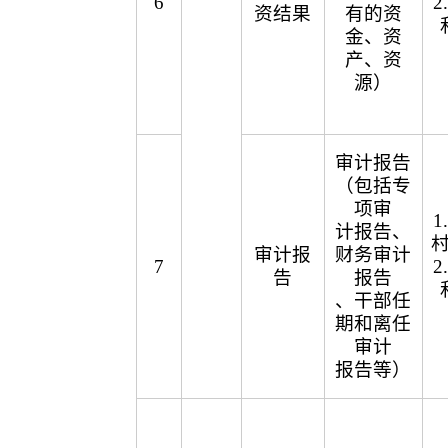
6
资结果
有的资
金、资
产、资
源）
审计报告
（包括专
项审
计报告、
审计报
财务审计
7
告
报告
、干部任
期和离任
审计
报告等）