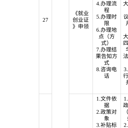
4.办理流
程
《就业
5.办理时
议
27
创业证
限
》申领
6.办理地
点（方
式）
7.办理结
果告知方
式
8.咨询电
话
1.文件依
据
2.政策对
象
3.补贴标