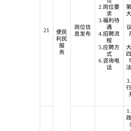
位
2.岗位要
求
3.福利待
岗位信
遇
议
21
便民
息发布
4.招聘流
利民
程
服
5.应聘方
务
式
6.咨询电
话