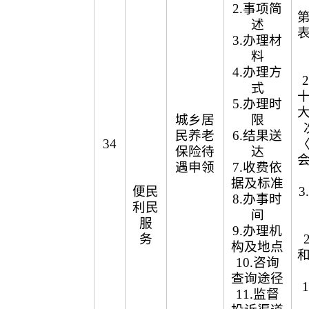
2.事项简
述
3.办理材
料
4.办理方
式
5.办理时
城乡居
限
民养老
6.结果送
34
保险待
达
遇申领
7.收费依
据及标准
便民
8.办事时
利民
间
服
9.办理机
务
构及地点
10.咨询
查询途径
11.监督