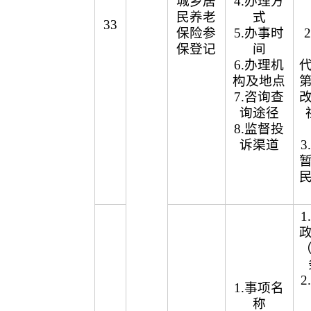
城乡居
4.办理方
民养老
式
33
保险参
5.办事时
保登记
间
6.办理机
构及地点
7.咨询查
询途径
8.监督投
诉渠道
1.事项名
称