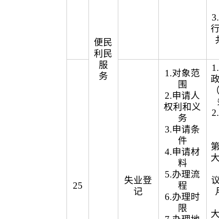
便民
利民
服
1.对象范
务
围
2.申请人
权利和义
务
3.申请条
件
4.申请材
料
5.办理流
失业登
议
25
程
记
6.办理时
限