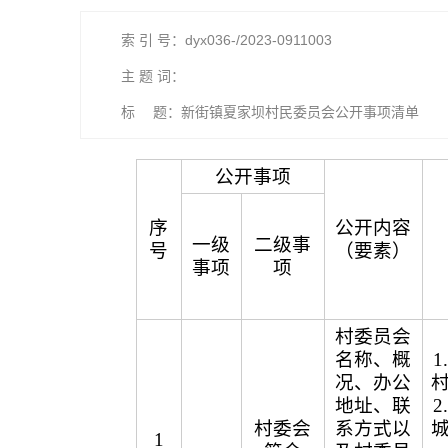
索 引 号：dyx036-/2023-0911003
主 题 词：
标 题：新街镇夏家坝村民委员会公开事项清单
公开事项
序
公开内容
一级
二级事
号
（要素）
事项
项
村委员会
名称、概
况、办公
地址、联
村委会
系方式以
1