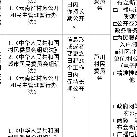
员
法》
委员
布会/
日内，
服
3.《云南省村务公开
会
□广播电视
保持长
系
和民主管理暂行办
质媒
期公开
信
法》
□公开查阅
。
政务服
□为民服务
信息形
1.《中华人民共和国
入户/
成或者
村民委员会组织法》
■社区/
会
变更之
2.《中华人民共和国
芦川
单位/村
督
日起20
城市居民委员会组织
村民
（电子
组
个工作
法》
委员
□精准推送
及
日内，
3.《云南省村务公开
会
他
话
保持长
和民主管理暂行办
期公开
法》
。
□政府网站
府公
□两微一端
布会/
1.《中华人民共和国
□广播电视