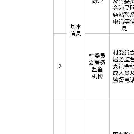
简介
及村委
会为民
务站联
电话等
基本
息
信息
村委员
村委员
居务监
会居务
2
委员会
监督
成人员
机构
监督电