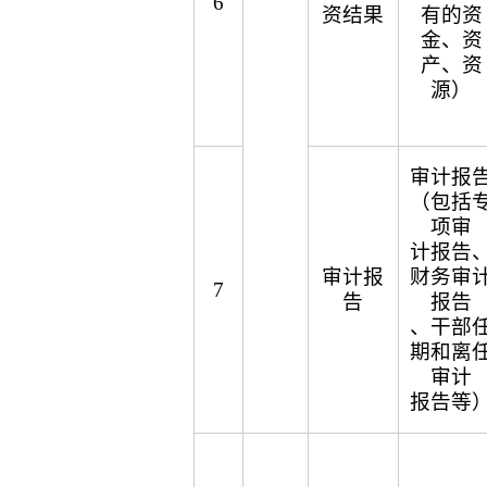
6
资结果
有的资
金、资
产、资
源）
审计报
（包括
项审
计报告
审计报
财务审
7
告
报告
、干部
期和离
审计
报告等