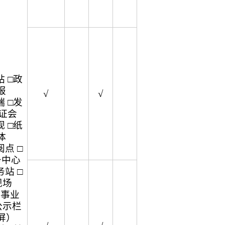
 □政
报
√
√
 □发
听证会
 □纸
体
点 □
务中心
站 □
现场
企事业
公示栏
屏）