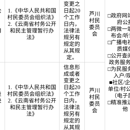
变更之
公
1.《中华人民共和国
日起20
芦川
□政府网站
村民委员会组织法》
个工作
村民
府公
2.《云南省村务公开
日内，
委员
□两微一端
用
和民主管理暂行办
法律法
会
布会/
法》
规另有
□广播电视
规定的
质媒
从其规
□公开查阅
定。
政务服
信息形
□为民服务
成或者
入户/
变更之
■社区/
1.《中华人民共和国
日起20
单位/村
芦川
投
村民委员会组织法》
个工作
（电子
村民
决
2.《云南省村务公开
日内，
□精准推送
委员
和民主管理暂行办
法律法
他
会
法》
规另有
规定的
从其规