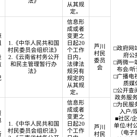
法》
从其规
定。
信息形
成或者
源
变更之
租
1.《中华人民共和国
日起20
芦川
□政府网站
村民委员会组织法》
个工作
村民
府公
投
2.《云南省村务公开
日内，
委员
□两微一端
益
和民主管理暂行办
法律法
会
布会/
法》
规另有
□广播电视
况
规定的
质媒
从其规
□公开查阅
定。
政务服
信息形
□为民服务
成或者
入户/
资
变更之
■社区/
包
1.《中华人民共和国
日起20
单位/村
芦川
村民委员会组织法》
个工作
（电子
所
村民