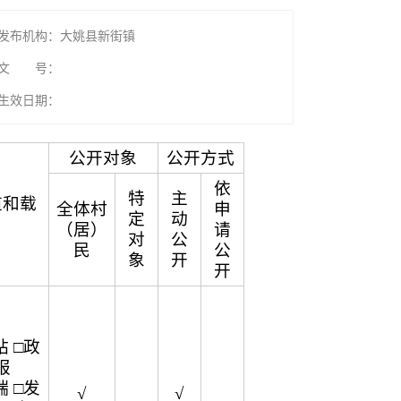
发布机构：大姚县新街镇
文 号：
生效日期：
公开对象
公开方式
依
特
主
道和载
全体村
申
定
动
（居）
请
对
公
民
公
象
开
开
 □政
报
 □发
√
√