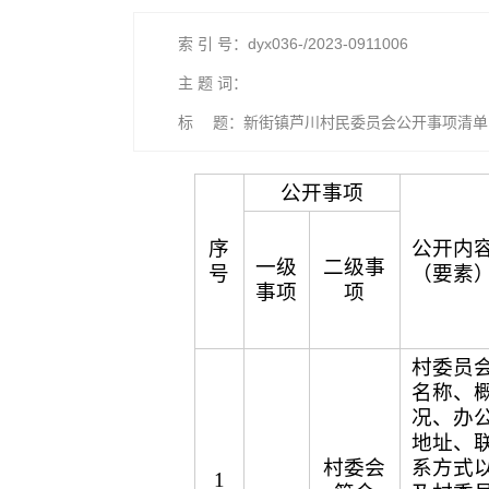
索 引 号：dyx036-/2023-0911006
主 题 词：
标 题：新街镇芦川村民委员会公开事项清单
公开事项
序
公开内
一级
二级事
号
（要素
事项
项
村委员
名称、
况、办
地址、
村委会
系方式
1