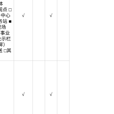
体
点 □
务中心
√
√
站 ■
现场
企事业
公示栏
屏）
 □其
√
√