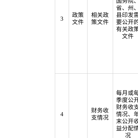
国务院
省、州
政策
相关政
县印发
3
文件
策文件
要公开
有关政
文件
每月或
季度公
财务收
财务收
4
情况、
支情况
末公开
益分配
况