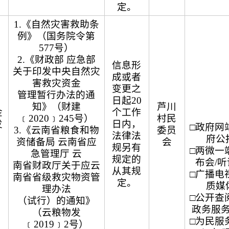
定。
1.《自然灾害救助条
例》（国务院令第
577号）
2.《财政部 应急部
信息形
关于印发中央自然灾
成或者
害救灾资金
变更之
管理暂行办法的通
日起20
知》（财建
芦川
金
个工作
﹝2020﹞245号）
村民
发
日内，
□政府网站
3.《云南省粮食和物
委员
法律法
府公
资储备局 云南省应
会
规另有
□两微一端
急管理厅 云
规定的
布会/
南省财政厅关于应云
从其规
□广播电视
南省省级救灾物资管
定。
质媒
理办法
□公开查阅
（试行）的通知》
政务服
（云粮物发
□为民服务
﹝2019﹞2号）