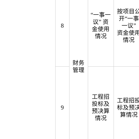
按项目
“一事一
开“一事
议” 资
8
一议”
金使用
资金使
情况
情况
财务
管理
工程招
工程招
投标及
9
标及预
预决算
算情况
情况