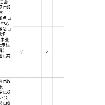
听证会
 □纸
体
点 □
务中心
站 □
现场
企事业
公示栏
屏）
√
√
 □其
 □政
报
 □发
听证会
 □纸