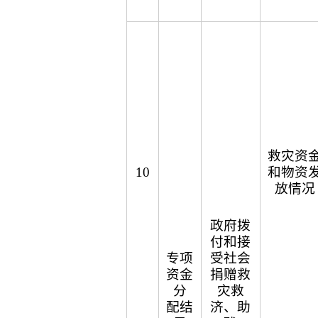
救灾资
10
和物资
放情况
政府拨
付和接
专项
受社会
资金
捐赠救
分
灾救
配结
济、助