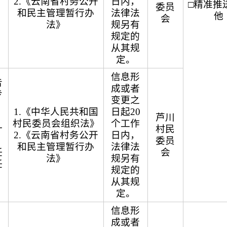
2.《云南省村务公开
日内，
□精准推送
委员
和民主管理暂行办
法律法
他
会
法》
规另有
规定的
从其规
定。
信息形
告
成或者
专
变更之
1.《中华人民共和国
日起20
、
芦川
村民委员会组织法》
个工作
计
村民
2.《云南省村务公开
日内，
委员
和民主管理暂行办
法律法
任
会
法》
规另有
任
规定的
从其规
）
定。
信息形
成或者