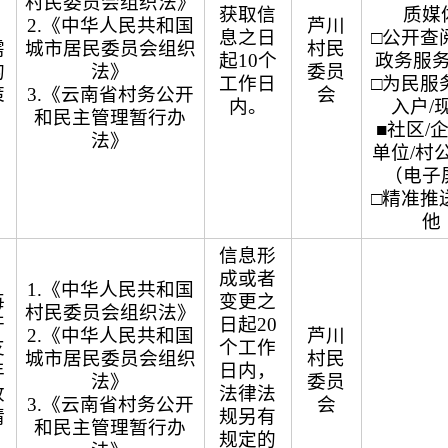
、
村民委员会组织法》
获取信
质媒
、
2.《中华人民共和国
芦川
息之日
□公开查阅
需
城市居民委员会组织
村民
起10个
政务服
的
法》
委员
工作日
□为民服务
策
3.《云南省村务公开
会
内。
入户/
和民主管理暂行办
■社区/
法》
单位/村
（电子
□精准推送
他
信息形
成或者
1.《中华人民共和国
每
变更之
村民委员会组织法》
开
日起20
2.《中华人民共和国
芦川
支
个工作
城市居民委员会组织
村民
年
日内，
法》
委员
收
法律法
3.《云南省村务公开
会
情
规另有
和民主管理暂行办
规定的