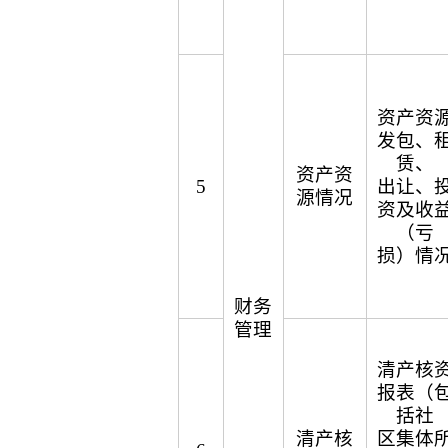
资产资
发包、
赁、
资产资
5
出让、
源情况
资及收
（亏
损）情
财务
管理
清产核
报表（
括社
清产核
区集体