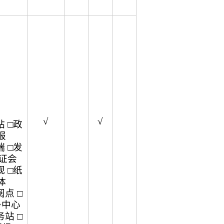
√
√
 □政
报
 □发
听证会
 □纸
体
点 □
务中心
站 □