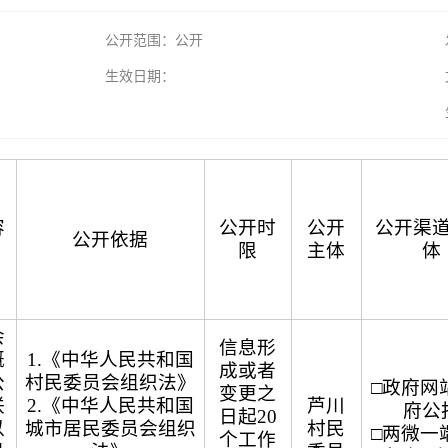
公开范围：公开
生效日期：
容
公开时
公开
公开渠
公开依据
）
限
主体
体
会
信息形
概
1.《中华人民共和国
成或者
公
村民委员会组织法》
□政府网站
变更之
联
2.《中华人民共和国
芦川
府公
日起20
以
城市居民委员会组织
村民
□两微一端
个工作