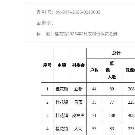
索 引 号：dyx037-/2025-0210002
主 题 词：
标 题：桂花镇2025年2月农村低保花名册
总计
低
序号
乡镇
村委会
户数
保
低保
人数
1
桂花镇
立新
44
80
208
2
桂花镇
马茨
35
77
225
3
桂花镇
皮左黑
71
148
408
4
桂花镇
大河
55
83
225