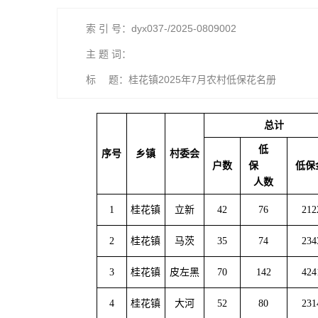
索 引 号：dyx037-/2025-0809002
主 题 词：
标 题：桂花镇2025年7月农村低保花名册
总计
低
序号
乡镇
村委会
户数
保
低保
人数
1
桂花镇
立新
42
76
212
2
桂花镇
马茨
35
74
234
3
桂花镇
皮左黑
70
142
424
4
桂花镇
大河
52
80
231