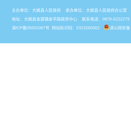
主办单位：大姚县人民政府 承办单位：大姚县人民政府办公
地址：大姚县金碧镇金平路政务中心 联系电话：0878-6222279
滇ICP备05001067号
网站标识码：5323260002
滇公网安备 5