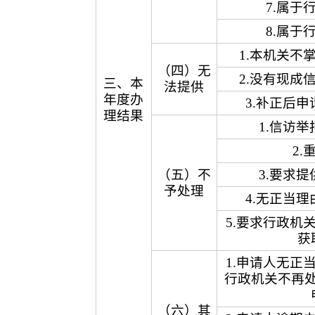
7.属于
8.属于
1.本机关不
（四）无
2.没有现成
三、本
法提供
年度办
3.补正后
理结果
1.信访
2.
（五）不
3.要求
予处理
4.无正当
5.要求行政机
获
1.申请人无正
行政机关不再
（六）其