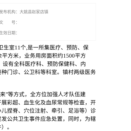
发布机构：大姚县赵家店镇
文 号：
生效日期：
生室11个,是一所集医疗、预防、保
平方米，业务用房面积约1500平方
院。设有全科医疗科、预防保健科、内
接种门诊、公卫科等科室。镇村两级医务
来”等方式，全方位加强人才队伍建
开展彩超、血生化及血尿常规等检查，开
小儿捏脊、穴位注射、牵引、足浴等）诊
突发公共卫生事件应急处置，同时，为辖
件）。