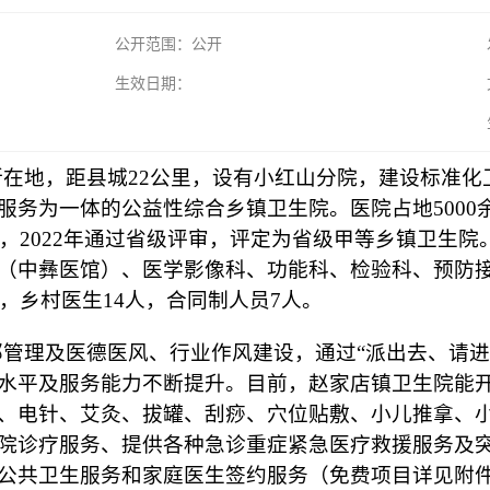
公开范围：公开
生效日期：
，距县城22公里，设有小红山分院，建设标准化卫
务为一体的公益性综合乡镇卫生院。医院占地5000余
张，2022年通过省级评审，评定为省级甲等乡镇卫生
（中彝医馆）、医学影像科、功能科、检验科、预防
人，乡村医生14人，合同制人员7人。
理及医德医风、行业作风建设，通过“派出去、请进
水平及服务能力不断提升。目前，赵家店镇卫生院能
、电针、艾灸、拔罐、刮痧、穴位贴敷、小儿推拿、
院诊疗服务、提供各种急诊重症紧急医疗救援服务及
公共卫生服务和家庭医生签约服务（免费项目详见附