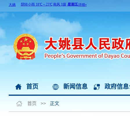
首页
新闻信息
政府信息
首页
>>
正文