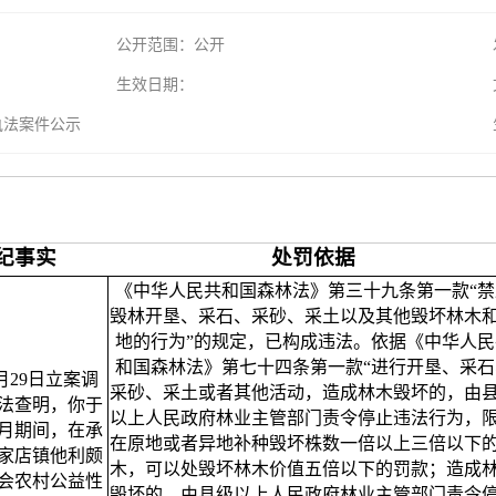
公开范围：公开
生效日期：
执法案件公示
纪事实
处罚依据
《中华人民共和国森林法》第三十九条第一款“禁
毁林开垦、采石、采砂、采土以及其他毁坏林木
地的行为”的规定，已构成违法。依据《中华人民
和国森林法》第七十四条第一款“进行开垦、采石
6月29日立案调
采砂、采土或者其他活动，造成林木毁坏的，由
法查明，你于
以上人民政府林业主管部门责令停止违法行为，
11月期间，在承
在原地或者异地补种毁坏株数一倍以上三倍以下
家店镇他利颇
木，可以处毁坏林木价值五倍以下的罚款；造成
会农村公益性
毁坏的，由县级以上人民政府林业主管部门责令