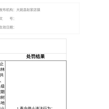
发布机构：大姚县赵家店镇
文 号：
生效日期：
处罚结果
止
和林
共
、
县级
限期
的树
林地
停止
1.责令停止违法行为；