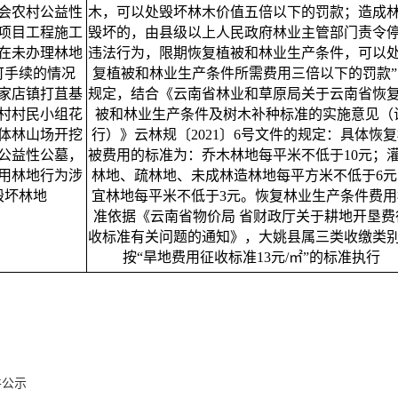
会农村公益性
木，可以处毁坏林木价值五倍以下的罚款；造成
项目工程施工
毁坏的，由县级以上人民政府林业主管部门责令
在未办理林地
违法行为，限期恢复植被和林业生产条件，可以
可手续的情况
复植被和林业生产条件所需费用三倍以下的罚款”
家店镇打苴基
规定，结合《云南省林业和草原局关于云南省恢
村村民小组花
被和林业生产条件及树木补种标准的实施意见（
体林山场开挖
行）》云林规〔2021〕6号文件的规定：具体恢
公益性公墓，
被费用的标准为：乔木林地每平米不低于10元；
用林地行为涉
林地、疏林地、未成林造林地每平方米不低于6元
毁坏林地
宜林地每平米不低于3元。恢复林业生产条件费用
准依据《云南省物价局 省财政厅关于耕地开垦费
收标准有关问题的通知》，大姚县属三类收缴类
按“旱地费用征收标准13元/㎡”的标准执行
件公示