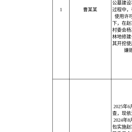
公墓建设
1
曹某某
过程中，
使用许
下，在赵
村委会杨
林地修建
其开挖使
嫌
2025年
查，现依
2024
包实施赵