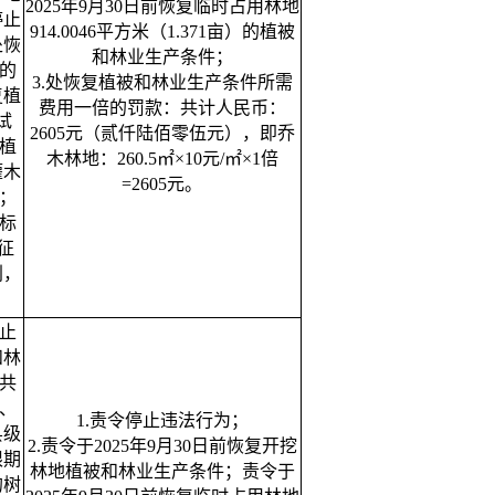
2025年9月30日前恢复临时占用林地
停止
914.0046平方米（1.371亩）的植被
处恢
和林业生产条件；
的
3.处恢复植被和林业生产条件所需
复植
费用一倍的罚款：共计人民币：
试
2605元（贰仟陆佰零伍元），即乔
复植
木林地：260.5㎡×10元/㎡×1倍
灌木
=2605元。
；
标
征
别，
止
和林
共
、
1.责令停止违法行为；
县级
2.责令于2025年9月30日前恢复开挖
限期
林地植被和林业生产条件；责令于
的树