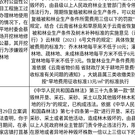
农村公益性公
毁坏的，由县级以上人民政府林业主管部门责令
目工程施工过
违法行为，限期恢复植被和林业生产条件，可以
办理林地使用
复植被和林业生产条件所需费用三倍以下的罚款”
的情况下，在
规定，结合《云南省林业和草原局关于云南省恢
平地村委会蔡
被和林业生产条件及树木补种标准的实施意见（
场开挖林地修
行）》云林规〔2021〕6号文件的规定：具体恢
公墓，其开挖
被费用的标准为：乔木林地每平米不低于10元；
行为涉嫌毁坏
林地、疏林地、未成林造林地每平方米不低于6元
林地
宜林地每平米不低于3元。恢复林业生产条件费用
准依据《云南省物价局 省财政厅关于耕地开垦费
收标准有关问题的通知》，大姚县属三类收缴类
按“旱地费用征收标准13元/㎡”的标准执行
《中华人民共和国森林法》第三十九条第一款“禁
毁林开垦、采石、采砂、采土以及其他毁坏林木
地的行为”的规定，已构成违法。依据《中华人民
6月29日立案调
和国森林法》第七十四条第一款“进行开垦、采石
法查明，你于
采砂、采土或者其他活动，造成林木毁坏的，由
年7月期间，在承
以上人民政府林业主管部门责令停止违法行为，
家店镇打苴基
在原地或者异地补种毁坏株数一倍以上三倍以下