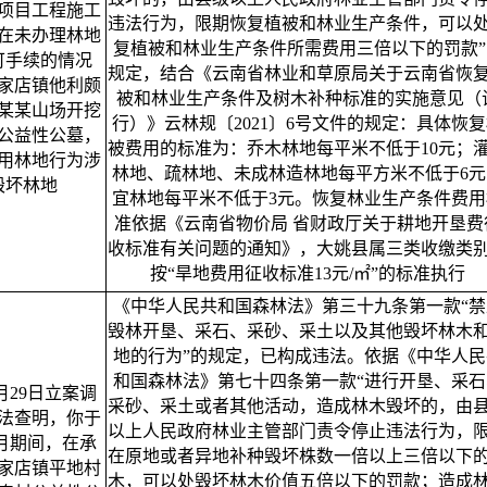
项目工程施工
违法行为，限期恢复植被和林业生产条件，可以
在未办理林地
复植被和林业生产条件所需费用三倍以下的罚款”
可手续的情况
规定，结合《云南省林业和草原局关于云南省恢
家店镇他利颇
被和林业生产条件及树木补种标准的实施意见（
某某山场开挖
行）》云林规〔2021〕6号文件的规定：具体恢
公益性公墓，
被费用的标准为：乔木林地每平米不低于10元；
用林地行为涉
林地、疏林地、未成林造林地每平方米不低于6元
毁坏林地
宜林地每平米不低于3元。恢复林业生产条件费用
准依据《云南省物价局 省财政厅关于耕地开垦费
收标准有关问题的通知》，大姚县属三类收缴类
按“旱地费用征收标准13元/㎡”的标准执行
《中华人民共和国森林法》第三十九条第一款“禁
毁林开垦、采石、采砂、采土以及其他毁坏林木
地的行为”的规定，已构成违法。依据《中华人民
和国森林法》第七十四条第一款“进行开垦、采石
6月29日立案调
采砂、采土或者其他活动，造成林木毁坏的，由
法查明，你于
以上人民政府林业主管部门责令停止违法行为，
年8月期间，在承
在原地或者异地补种毁坏株数一倍以上三倍以下
家店镇平地村
木，可以处毁坏林木价值五倍以下的罚款；造成