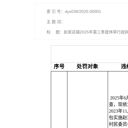
索 引 号：dyx038/2025-00001
主 题 词：
标 题：赵家店镇2025年第三季度林草行政
序号
处罚对象
违
2025年
查，现依
2023年
包实施赵
村民委员