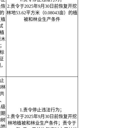
处恢
2.责令于2025年9月30日前恢复开挖
的
林地53.62平方米（0.08043亩）的植
复植
被和林业生产条件
试
复植
灌木
；
标
征
别，
止
和林
共
、
县级
1.责令停止违法行为；
限期
2.责令于2025年9月30日前恢复开挖
的树
林地植被和林业生产条件；责令于
林地