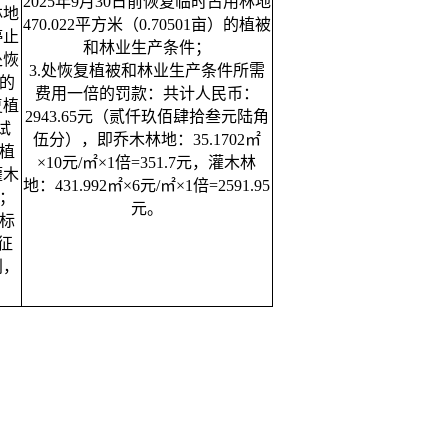
2025年9月30日前恢复临时占用林地
林地
470.022平方米（0.70501亩）的植被
停止
和林业生产条件；
处恢
3.处恢复植被和林业生产条件所需
的
费用一倍的罚款：共计人民币：
复植
2943.65元（贰仟玖佰肆拾叁元陆角
试
伍分），即乔木林地：35.1702㎡
复植
×10元/㎡×1倍=351.7元，灌木林
灌木
地：431.992㎡×6元/㎡×1倍=2591.95
；
元。
标
征
别，