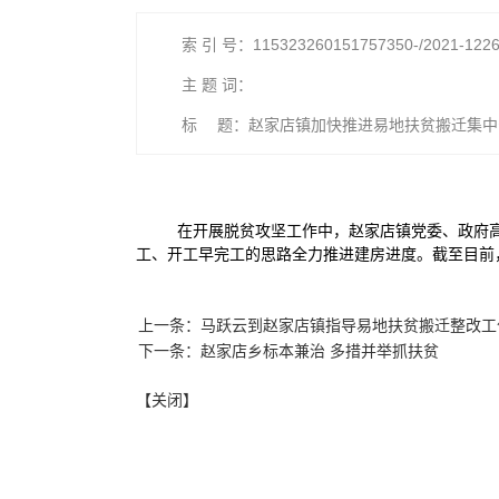
索 引 号：115323260151757350-/2021-122
主 题 词：
标 题：赵家店镇加快推进易地扶贫搬迁集中
在开展脱贫攻坚工作中，赵家店镇党委、政府
工、开工早完工的思路全力推进建房进度。截至目前
上一条：马跃云到赵家店镇指导易地扶贫搬迁整改工
下一条：赵家店乡标本兼治 多措并举抓扶贫
【关闭】