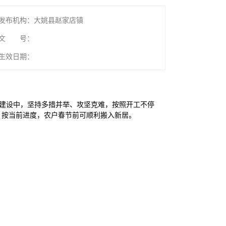
发布机构：大姚县赵家店镇
文 号：
生效日期：
目建设中，坚持多措并举、攻坚克难，按照开工不停
，按当前进度，农户春节前可顺利搬入新居。