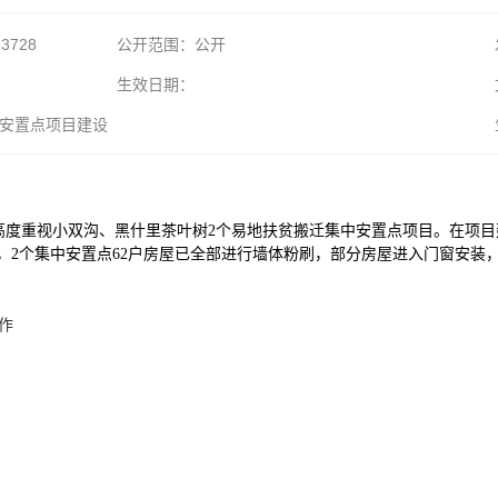
63728
公开范围：公开
生效日期：
安置点项目建设
高度重视小双沟、黑什里茶叶树2个易地扶贫搬迁集中安置点项目。在项
，2个集中安置点62户房屋已全部进行墙体粉刷，部分房屋进入门窗安装
作