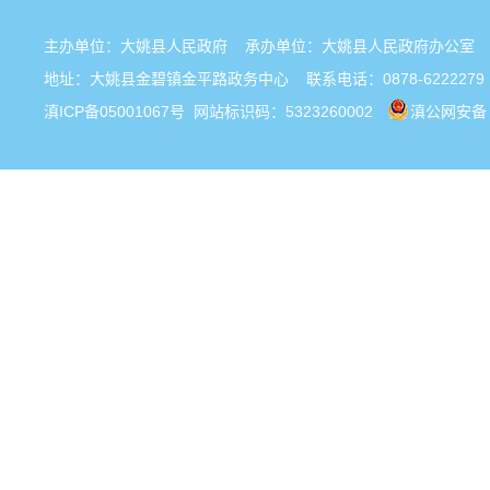
主办单位：大姚县人民政府 承办单位：大姚县人民政府办公
地址：大姚县金碧镇金平路政务中心 联系电话：0878-6222279
滇ICP备05001067号
网站标识码：5323260002
滇公网安备 5