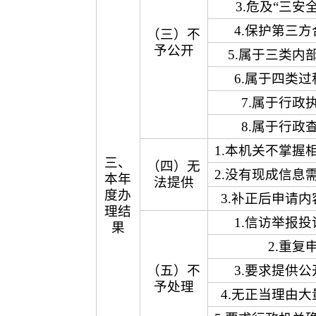
3.危及“三安
4.保护第三
（三）不
予公开
5.属于三类内
6.属于四类
7.属于行政
8.属于行政
1.本机关不掌握
三、
（四）无
2.没有现成信息
本年
法提供
度办
3.补正后申请
理结
1.信访举报
果
2.重复
（五）不
3.要求提供
予处理
4.无正当理由