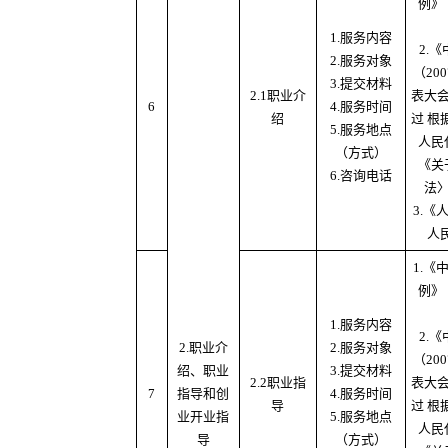
例》
1.服务内容
2.
2.服务对象
（20
3.提交材料
2.1职业介
表大
6
4.服务时间
绍
过 根
5.服务地点
人民
（方式）
《关
6.咨询电话
法
3.
人
1.
例》
1.服务内容
2.
2.职业介
2.服务对象
（20
绍、职业
3.提交材料
2.2职业指
表大
7
指导和创
4.服务时间
导
过 根
业开业指
5.服务地点
人民
导
（方式）