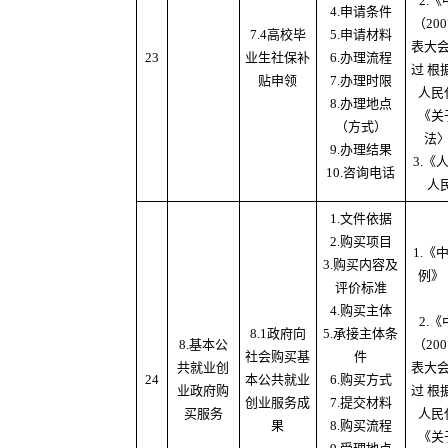
2.
4.申请条件
（20
7.4高校毕
5.申请材料
表大
23
业生社保补
6.办理流程
过 根
贴申领
7.办理时限
人民
8.办理地点
《关
（方式）
法
9.办理结果
3.
10.咨询电话
人
1.文件依据
2.购买项目
1.
3.购买内容及
例》
评价标准
4.购买主体
2.
8.1政府向
5.承接主体条
8.基本公
（20
社会购买基
件
共就业创
表大
24
本公共就业
6.购买方式
业政府购
过 根
创业服务成
7.提交材料
买服务
人民
果
8.购买流程
《关