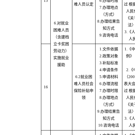
15
6.办理时限
难人员认定
过 根
7.办理地点
人民
（方式）
《关
8.办理结果告
6.对就业
法
知方式
困难人员
3.
9.咨询电话
（含建档
人
立卡贫困
1.文件依据
1.
劳动力）
2.政策对象
例》
实施就业
3.补贴标准
援助
4.申请条件
2.
6.2就业困
5.申请材料
（20
难人员社会
6.办理流程
表大
16
保险补贴申
7.办理时限
过 根
领
8.办理地点
人民
（方式）
《关
9.办理结果告
法
知方式
3.
10.咨询电话
人