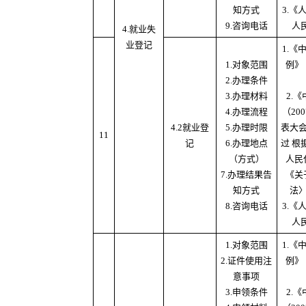
知方式
3.
9.咨询电话
人
4.就业失
业登记
1.
1.对象范围
例》
2.办理条件
3.办理材料
2.
4.办理流程
（20
4.2就业登
5.办理时限
表大
11
记
6.办理地点
过 根
（方式）
人民
7.办理结果告
《关
知方式
法
8.咨询电话
3.
人
1.对象范围
1.
2.证件使用注
例》
意事项
3.申领条件
2.