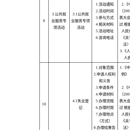
1.活动通知
2.
2.活动时间
（20
3.公共就
3.1公共就
3.参与方式
表大
9
业服务专
业服务专项
4.相关材料
过 根
项活动
活动
5.活动地址
人民
6.咨询电话
《关
法
3.
人
1.对象范围
1.
2.申请人权利
例》
和义务
3.申请条件
2.
4.申请材料
（20
4.1失业登
5.办理流程
表大
10
记
6.办理时限
过 根
7.办理地点
人民
（方式）
《关
8.办理结果告
法