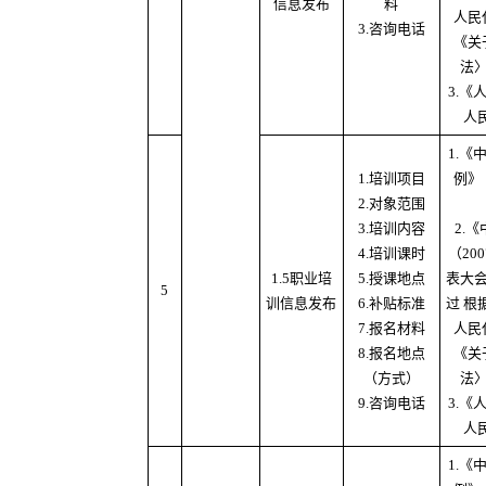
信息发布
料
人民
3.咨询电话
《关
法
3.
人
1.
1.培训项目
例》
2.对象范围
3.培训内容
2.
4.培训课时
（20
1.5职业培
5.授课地点
表大
5
训信息发布
6.补贴标准
过 根
7.报名材料
人民
8.报名地点
《关
（方式）
法
9.咨询电话
3.
人
1.