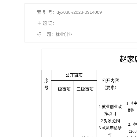
索 引 号：dyx038-/2023-0914009
主 题 词：
标 题：就业创业
赵家
公开事项
序
公开内容
号
（要素）
一级事项
二级事项
1.
1.就业创业政
例》
策项目
2.对象范围
2.
3.政策申请条
（20
件