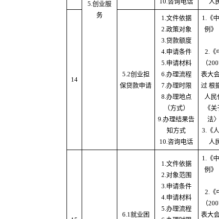
10.咨询电话
人
5.创业服
务
1.文件依据
1.
2.政策对象
例》
3.贷款额度
4.申请条件
2.
5.申请材料
（20
5.2创业担
6.办理流程
表大
14
保贷款申请
7.办理时限
过 根
8.办理地点
人民
（方式）
《关
9.办理结果告
法
知方式
3.
10.咨询电话
人
1.
1.文件依据
例》
2.对象范围
3.申请条件
2.
4.申请材料
（20
5.办理流程
6.1就业困
表大