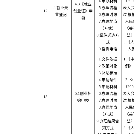
4.申领材料
（20
4.3《就业
4.就业失
5.办理流程
表大
12
创业证》申
业登记
6.办理时限
过 根
领
7.办理地点
人民
（方式）
《关
8.证件送达方
法
式
3.
9.咨询电话
人
1.文件依据
1.
2.政策对象
例》
3.补贴标准
4.申请条件
2.
5.申请材料
（20
5.1创业补
6.办理流程
表大
13
贴申领
7.办理时限
过 根
8.办理地点
人民
（方式）
《关
9.办理结果告
法
知方式
3.