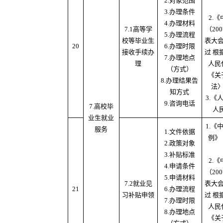
2.对象范围
3.办理条件
2.
4.办理材料
7.1高等学
（20
5.办理流程
校等毕业生
表大
20
6.办理时限
接收手续办
过 根
7.办理地点
理
人民
（方式）
《关
8.办理结果告
法
知方式
3.
9.咨询电话
7.高校毕
人
业生就业
1.
服务
1.文件依据
例》
2.政策对象
3.补贴标准
2.
4.申请条件
（20
5.申请材料
7.2就业见
表大
21
6.办理流程
习补贴申领
过 根
7.办理时限
人民
8.办理地点
《关