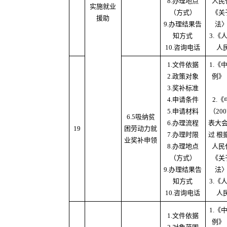
8.办理地点
人民
实施就业
（方式）
《关
援助
9.办理结果告
法
知方式
3.
10.咨询电话
人
1.文件依据
1.
2.政策对象
例》
3.奖补标准
4.申请条件
2.
5.申请材料
（20
6.5吸纳贫
6.办理流程
表大
19
困劳动力就
7.办理时限
过 根
业奖补申领
8.办理地点
人民
（方式）
《关
9.办理结果告
法
知方式
3.
10.咨询电话
人
1.
1.文件依据
例》