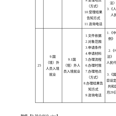
9.受理地点
法
（方式）
3.
10.受理结果
人
告知方式
11.咨询电话
1.
1.文件依据
例》
2.对象范围
3.申请条件
2.
4.申请材料
9.国
法》（
9.1国
5.办理流程
（境）外
人民
25
（境）外人
6.办理时限
人员入境
员入境就业
7.办理地点
就业
3.
（方式）
目设
8.办理结果告
共和国
知方式
月29
9.咨询电话