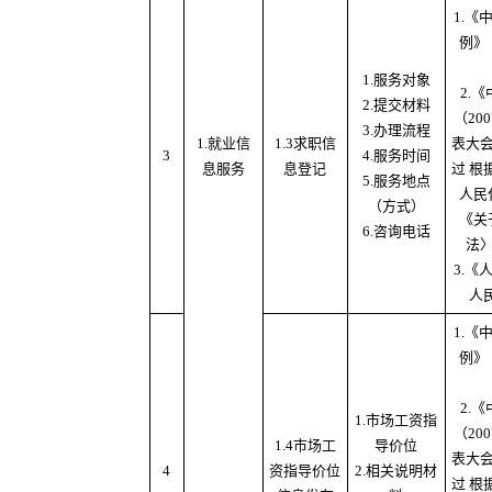
1.
例》
1.服务对象
2.
2.提交材料
（20
3.办理流程
1.就业信
1.3求职信
表大
3
4.服务时间
息服务
息登记
过 根
5.服务地点
人民
（方式）
《关
6.咨询电话
法
3.
人
1.
例》
2.
1.市场工资指
（20
1.4市场工
导价位
表大
4
资指导价位
2.相关说明材
过 根