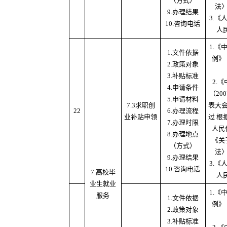
（方式）
法
9.办理结果
3.
10.咨询电话
人
1.
1.文件依据
例》
2.政策对象
3.补贴标准
2.
4.申请条件
（20
5.申请材料
7.3求职创
表大
22
6.办理流程
业补贴申领
过 根
7.办理时限
人民
8.办理地点
《关
（方式）
法
9.办理结果
3.
10.咨询电话
7.高校毕
人
业生就业
1.
服务
1.文件依据
例》
2.政策对象
3.补贴标准