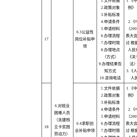
1.文件依据
1.
2.政策对象
例》
3.补贴标准
4.申请条件
2.
5.申请材料
（20
6.3公益性
6.办理流程
表大
17
岗位补贴申
7.办理时限
过 根
领
8.办理地点
人民
（方式）
《关
9.办理结果告
法
知方式
3.
10.咨询电话
人
1.文件依据
1.
2.政策对象
例》
3.补贴标准
6.对就业
4.申请条件
2.
困难人员
5.申请材料
（20
（含建档
6.4求职创
6.办理流程
表大
18
立卡贫困
业补贴申领
7.办理时限
过 根
劳动力）