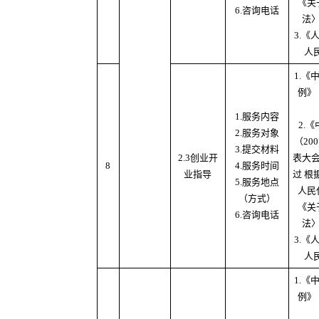
《关
6.咨询电话
法
3.
人
1.
例》
1.服务内容
2.
2.服务对象
（20
3.提交材料
2.3创业开
表大
8
4.服务时间
业指导
过 根
5.服务地点
人民
（方式）
《关
6.咨询电话
法
3.
人
1.
例》