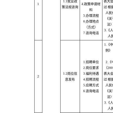
1.1就业政
表大
1
4.政策申请材
策法规咨询
过 根
料
人民
5.办理流程
《关
6.办理地点
法
（方式）
3.
7.咨询电话
人
1.
例》
1.招聘单位
2.
2.岗位要求
（20
1.2岗位信
3.福利待遇
表大
2
息发布
4.招聘流程
过 根
5.应聘方式
人民
6.咨询电话
《关
法
3.
人