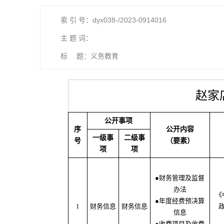
索 引 号：dyx038-/2023-0914016
主 题 词：
标 题：义务教育
赵家
公开事项
序
公开内容
一级事
二级事
号
（要素）
项
项
●财务管理及监督
办法
《
●年度经费预决算
1
财务信息
财务信息
信息
●收费项目及收费