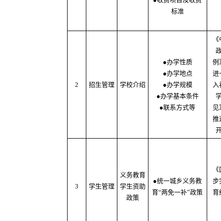
标准
《
●办学性质
例
●办学地点
进
2
招生管理
学校介绍
●办学规模
入
●办学基本条件
●联系方式等
见
推
《
义务教育
●统一城乡义务教
步
3
学生管理
学生资助
育“两免一补”政策
育
政策