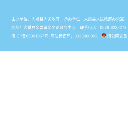
主办单位：大姚县人民政府 承办单位：大姚县人民政府办公
地址：大姚县金碧镇金平路政务中心 联系电话：0878-6222279
滇ICP备05001067号
网站标识码：5323260002
滇公网安备 5