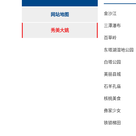
金沙江
网站地图
三潭瀑布
秀美大姚
百草岭
东塔湖湿地公园
白塔公园
美丽县城
石羊孔庙
核桃美食
彝家少女
铁锁梯田