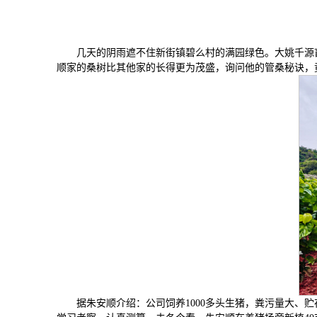
几天的阴雨遮不住新街镇碧么村的满园绿色。大姚千源
顺家的桑树比其他家的长得更为茂盛，询问他的管桑秘诀，
据朱安顺介绍：公司饲养1000多头生猪，粪污量大