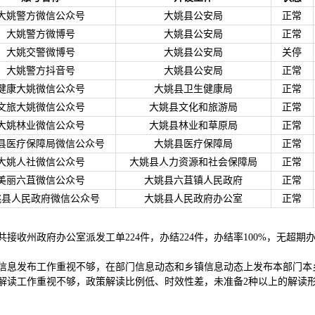
大姚警方微信公众号
大姚县公安局
正常
大姚警方微博号
大姚县公安局
正常
大姚交警微博号
大姚县公安局
关停
大姚警方抖音号
大姚县公安局
正常
健康大姚微信公众号
大姚县卫生健康局
正常
文旅大姚微信公众号
大姚县文化和旅游局
正常
大姚林业微信公众号
大姚县林业和草原局
正常
县医疗保障局微信公众号
大姚县医疗保障局
正常
大姚人社微信公众号
大姚县人力资源和社会保障局
正常
美丽六苴微信公众号
大姚县六苴镇人民政府
正常
姚县人民政府微信公众号
大姚县人民政府办公室
正常
平台共接收州政府办公室派发工单224件，办结224件，办结率100%，无超期
信息发布工作重视不够，在部门信息动态和乡镇信息动态上发布本部门本
解读工作重视不够，政策解读比例低、时效性差，未准备2种以上的解读