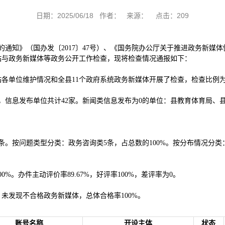
日期：2025/06/18 作者： 来源： 点击：
209
知》（国办发〔2017〕47号）、《国务院办公厅关于推进政务新媒体健
网站与政务新媒体等政务公开工作检查，现将检查情况通报如下：
站各单位维护情况和全县11个政府系统政务新媒体开展了检查，检查比例为1
19条，信息发布单位共计42家。新闻类信息发布为0的单位：县教育体育局
5条。按问题类型分类：政务咨询类5条，占总数的100%。按分布情况分
100%。办件主动评价率89.67%，好评率100%，差评率为0。
体，未发现不合格政务新媒体，总体合格率100%。
账号名称
开设主体
状态