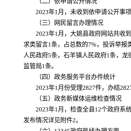
（二）依申请公开情况
202
3
年
1
月，
未
收到依申请公开事
（三）网民留言办理情况
2023
年
1
月，大姚县政府网站共收
求类留言
1
条，占总数的
7%
，投诉举报
人民政府
5
条，石羊镇人民政府
1
条，龙
监管局
1
条。
（四）
政务服务平台办件统计
2023
年
1
月份受理
2827
件，办结
282
（五）
政务新媒体运维检查情况
2023
年
1
月，检查全县
12
个政府系
发布情况详见附件
2
。