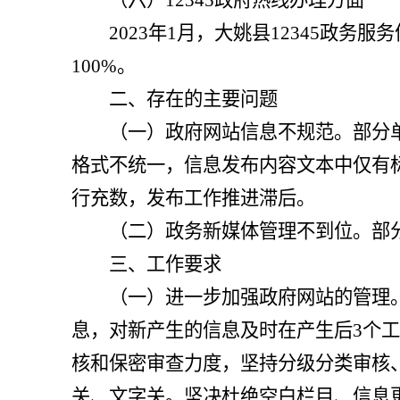
（六）
12345政府热线办理方面
202
3
年
1
月，
大姚县
12345
政务服务
100%
。
二、存在的主要问题
（一）政府网站信息不规范。
部分
格式不统一
，
信息发布内容文本中仅有
行充数，发布工作推进滞后。
（二）政务新媒体
管理不到位
。
部
三、工作要求
（一）
进一步加强政府网站的管理
息，对新产生的信息及时在产生后
3
个工
核和保密审查力度，坚持分级分类审核
关、文字关。坚决杜绝空白栏目、信息