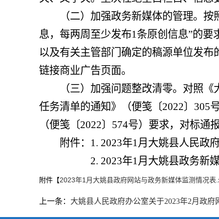
（二）加强政务新媒体的管理。
按
息，每两周至少发布
1
条原创信息
”
的要
以及有关主管部门确定的稿源单位发布
链接商业广告页面。
（三）
加强问题整改清零。
对照
《
任务清单的通知》
（便笺〔
2022
〕
305
（便笺〔
2022
〕
574
号）
要求
，对标通
附件：
1. 2023
年
1
月大姚县人民政
2. 2023
年
1
月大姚县政务新
附件【
2023年1月大姚县政府网站与政务新媒体监测情况表.xl
上一条：
大姚县人民政府办公室关于2023年2月政