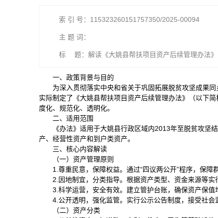
索 引 号：115323260151757350/2025-00094
主 题 词：
标 题：解读《大姚县帮扶项目资产后续管理办法》
一、政策背景与目的
为深入贯彻落实中央和省关于巩固拓展脱贫攻坚成果同
实际制定了《大姚县帮扶项目资产后续管理办法》（以下简
度化、规范化、透明化。
二、适用范围
《办法》适用于大姚县行政区域内2013年至脱贫攻
产、经营性资产和到户类资产。
三、核心内容解读
（一）资产管理原则
1.尊重民意，保障权益。通过“四议两公开”程序，保
2.因地制宜，分类指导。根据资产类型、资金来源等实
3.科学运营，安全有效。建立管护台账，确保资产保值
4.公开透明，强化监管。实行公示公告制度，接受社会
（二）资产分类