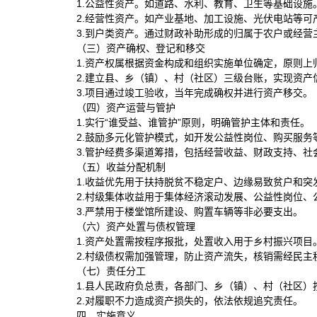
1.公益性资产。如道路、水利、教育、卫生等基础设施
2.经营性资产。如产业基地、加工设施、光伏电站等可
3.到户类资产。通过财政补助形成的归属于农户或经营
（三）资产确权、登记和移交
1.资产权属根据资金构成和组织实施单位确定，原则上
2.建立县、乡（镇）、村（社区）三级台账，实现资
3.项目通过竣工验收，当年完成确权并进行资产移交。
（四）资产运营与管护
1.实行“谁受益、谁管护”原则，明确管护主体和责任。
2.鼓励多元化管护模式，如开发公益性岗位、购买服务
3.管护经费多渠道筹措，包括经营收益、财政支持、社
（五）收益分配机制
1.收益优先用于扶持脱贫不稳定户、边缘易致贫户和突
2.村级集体收益用于集体经济滚动发展、公益性岗位、
3.严禁用于楼堂馆所建设、购置车辆等非必要支出。
（六）资产处置与债权管理
1.资产处置需按程序报批，处置收入用于乡村振兴项目
2.村级债权需加强管理，防止资产流失，核销需经民主
（七）责任分工
1.县人民政府负总责，各部门、乡（镇）、村（社区）
2.对履职不力造成资产损失的，依法依规追究责任。
四、实施意义