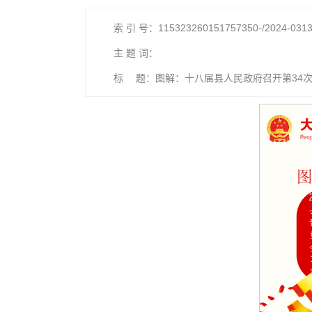
索 引 号：115323260151757350-/2024-031
主 题 词：
标 题：图解：十八届县人民政府召开第34