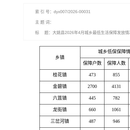
索 引 号：dyx007/2026-00031
主 题 词：
标 题：大姚县2026年4月城乡最低生活保障发放情
城乡低保保障
乡镇
保障户数
保障人数
桂花镇
473
855
金碧镇
2700
4131
六苴镇
445
782
龙街镇
660
1061
三岔河镇
487
946