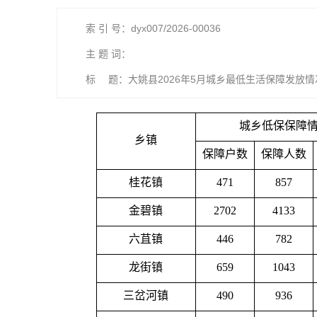
索 引 号：dyx007/2026-00036
主 题 词：
标 题：大姚县2026年5月城乡最低生活保障发放情
城乡低保保障
乡镇
保障户数
保障人数
桂花镇
471
857
金碧镇
2702
4133
六苴镇
446
782
龙街镇
659
1043
三岔河镇
490
936