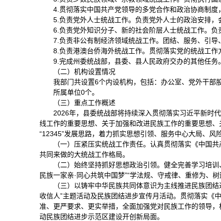
4.贯彻落实中国共产党领导的多党合作和政治协商
制度
5.负责党外人士统战工作。负责党外人士的政治安排
6.负责党外知识分子、新的社会阶层人士统战工作。
7.负责非公有制经济领域统战工作。团结、服务、引
8.负责港澳台侨海外统战工作。贯彻落实党的统战工
9.完成州委统战部，县委、县人民政府交办的其他任务
（二）机构设置情况
我部门共设置6个内设机构，包括：办公室、党外干部
所属单位0个。
（三）重点工作概述
2026年，县委统战部将持续深入贯彻落实习近平新
线工作的重要思想、关于加强和改进民族工作的重要思想、关
“12345”发展思路，着力抓实思想引领、服务中心大局
（一）压紧压实统战工作责任。认真贯彻落实《中国共
共同来做的大统战工作格局。
（二）始终坚持抓好思想政治引领。健全完善学习培训、
民族一家亲·同心共筑中国梦”“学法规、守戒律、重修为、
（三）以铸牢中华民族共同体意识为主线推进民族团结
收信人”主题活动及民族团结进步宣传月活动。贯彻落实《
准、更严要求、更实举措，全面加强党对民族工作的领导，
动民族团结进步示范区建设开创新局面。