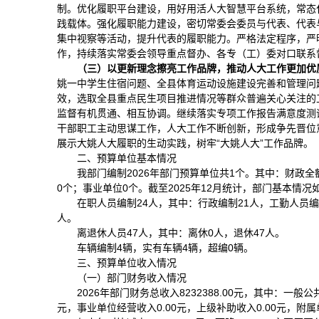
制。优化履职平台建设，用好用活人大智慧平台系统，常态
践载体。强化履职能力建设，密切常委会委员与代表、代表
集中视察等活动，提升代表的履职能力。严格法定程序，严
作，持续落实常委会领导重点督办、各专（工）委对口联系
（三）以更新理念擦亮工作品牌，推动人大工作更加优
姚一中学生住宿问题、全县体育运动设施建设完善和管理问题
效，选取全县重点民生项目推进情况等群众普遍关心关注的
监督有机贯通、相互协调。继续落实专项工作报告满意度测
干部职工主动思谋工作，人大工作不断创新，形成争先晋位
展示大姚人大履职的生动实践，树牢“大姚人大”工作品牌。
二、预算单位基本情况
我部门编制2026年部门预算单位共1个。其中：财政
0个；事业单位0个。截至2025年12月统计，部门基本情况
在职人员编制24人，其中：行政编制21人，工勤人员编
人。
离退休人员47人，其中：离休0人，退休47人。
车辆编制4辆，实有车辆4辆，超编0辆。
三、预算单位收入情况
（一）部门财务收入情况
2026年部门财务总收入8232388.00元，其中：一般公
元，事业单位经营收入0.00元，上级补助收入0.00元，附属单