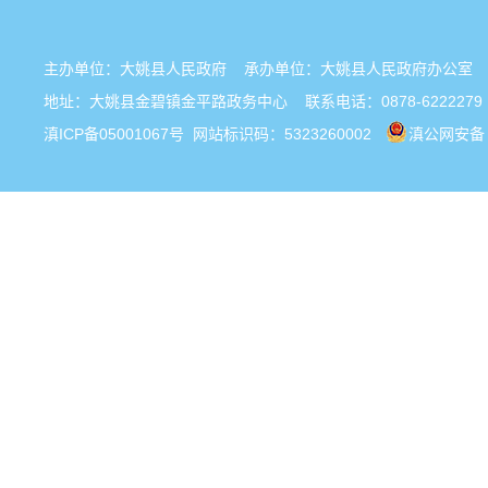
主办单位：大姚县人民政府 承办单位：大姚县人民政府办公
地址：大姚县金碧镇金平路政务中心 联系电话：0878-6222279
滇ICP备05001067号
网站标识码：5323260002
滇公网安备 5