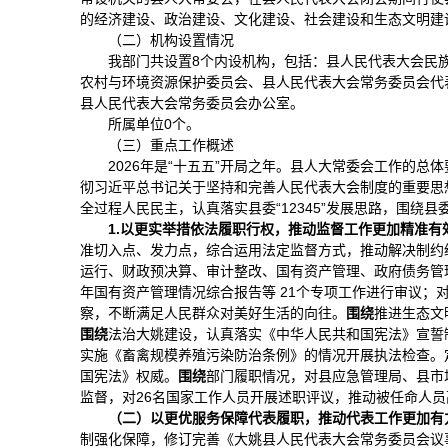
的经济建设、政治建设、文化建设、社会建设和生态文明建
（二）机构设置情况
我部门共设置8个内设机构，包括：县人民代表大会民
农村与环境资源保护委员会、县人民代表大会常务委员会代
县人民代表大会常务委员会办公室。
所属单位0个。
（三）重点工作概述
2026年是“十五五”开局之年。县人大常委会工作的
彻习近平总书记关于坚持和完善人民代表大会制度的重要思
全过程人民民主，认真落实县委“12345”发展思路，围
1.
以更实举措依法履职行权，推动监督工作更加精准有
准切入点、发力点，综合运用法定监督方式，推动解决制约
运行、财政预决算、审计整改、国有资产管理、政府债务管
年国有资产管理情况综合报告等 21个专项工作进行审议
察，不断满足人民群众对美好生活的向往。
围绕
推进生态文
围绕
法治大姚建设，认真落实《
中华人民共和国
宪法》
宣誓
实施《畜禽规模养殖污染防治条例》的情况开展执法检查。
国
宪法》
权威。
围绕
部门履职情况，对县应急管理局、县市
监督，对26名国家工作人员开展述职评议，推动被任命人员
（二）以更优服务保障代表履职，推动代表工作更加有
制强化保障，修订完善《大姚县人民代表大会常务委员会议