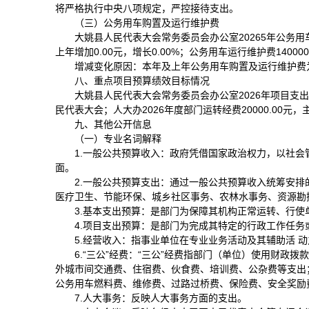
将严格执行中央八项规定，严控接待支出。
（三）公务用车购置及运行维护费
大姚县人民代表大会常务委员会办公室20265年公务用车购
上年增加0.00元，增长0.00%；公务用车运行维护费1400
增减变化原因：本年及上年公务用车购置及运行维护费为1
八、重点项目预算绩效目标情况
大姚县人民代表大会常务委员会办公室2026年项目支出预
民代表大会；人大办2026年度部门运转经费20000.00
九、其他公开信息
（一）专业名词解释
1.一般公共预算收入：政府凭借国家政治权力，以社
面。
2.一般公共预算支出：通过一般公共预算收入统筹安
医疗卫生、节能环保、城乡社区事务、农林水事务、资源勘
3.基本支出预算：是部门为保障其机构正常运转、行
4.项目支出预算：是部门为完成其特定的行政工作任
5.经营收入：指事业单位在专业业务活动及其辅助活 
6.“三公”经费：“三公”经费指部门（单位）使用财
外城市间交通费、住宿费、伙食费、培训费、公杂费等支出
公务用车燃料费、维修费、过路过桥费、保险费、安全奖励
7.人大事务：反映人大事务方面的支出。