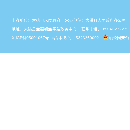
主办单位：大姚县人民政府 承办单位：大姚县人民政府办公
地址：大姚县金碧镇金平路政务中心 联系电话：0878-6222279
滇ICP备05001067号
网站标识码：5323260002
滇公网安备 5