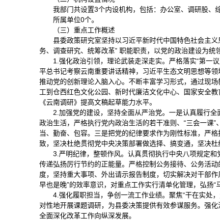
我部门共设置3个内设机构，包括：办公室、调研股、
所属单位0个。
（三）重点工作概述
县委政策研究室坚持以习近平新时代中国特色社会主义
务、调查研究、统筹改革” 职能职责，以党的政治建设为
1.强化政治引领，理论武装走深走实。严格落实“第一
平总书记考察云南重要讲话精神，习近平生态文明思想等领域
推动党的创新理论入脑入心。不断丰富学习形式，通过现场
工到仓西红色文化公园、新时代廉洁文化中心、国家安全教
《云南调研》提高文稿起草能力水平。
2.加强党的建设，坚持全面从严治党。一是认真履行全
政治生活，严格执行党内政治生活的若干准则、“三会一课
当、勤奋、包容。三是把党的纪律要求作为刚性标准，严格
致，坚决杜绝贯彻党中央决策部署做选择、搞变通，坚决杜
3.严明纪律，整顿作风。认真贯彻执行中央八项规定
传递弘扬厉行节约的正能量。严格控制公务接待、公务活动
度，坚持重大事项、外出请示报告制度，切实解决对干部作
早也是晚”的效率意识，对重点工作实行清单化管理，弘扬“
4.强化履职担当，争创一流工作业绩。聚焦“干在实处
对性地开展课题调研，为县委决策提供有效参谋服务。强化
全面深化改革工作向纵深发展。