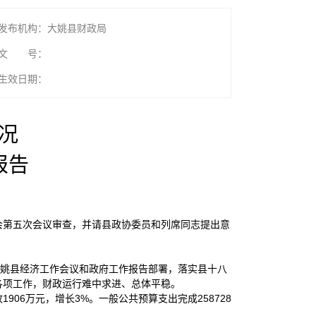
发布机构：大姚县财政局
文 号：
生效日期：
况
报告
大会第五次会议审查，并请县政协委员和列席同志提出意
大姚县经济工作会议和政府工作报告部署，落实县十八
展各项工作，财政运行难中求进、总体平稳。
1906万元，增长3%。一般公共预算支出完成258728