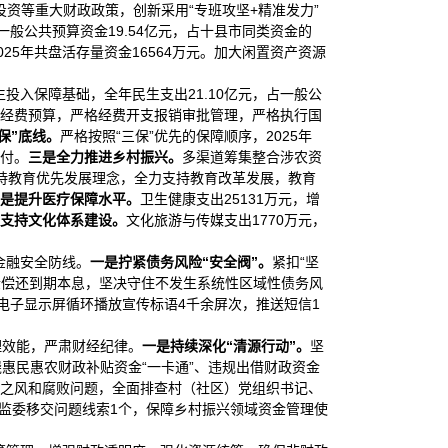
资等重大财政政策，创新采用“专班攻坚+精准发力”
般公共预算资金19.54亿元，占十县市同类资金的
5年共盘活存量资金16564万元。加大闲置资产资源
投入保障基础，全年民生支出21.10亿元，占一般公
公”经费预算，严格经费开支报销审批管理，严格执行国
保”底线。
严格按照“三保”优先的保障顺序，2025年
拨付。
三
是全力推进乡村振兴。
多渠道筹集整合涉农资
持教育优先发展理念，全力支持教育改革发展，教育
是提升医疗保障水平
。
卫生健康支出25131万元，增
支持文化体系建设。
文化旅游与传媒支出1770万元，
金融安全防线。
一是
拧紧
债务风险
“安全阀”
。
紧扣“坚
金偿还到期本息，坚决守住不发生系统性区域性债务风
电子显示屏循环播放宣传标语4千余屏次，推送短信1
理效能，严肃财经纪律。
一是
持续深化“清源行动”
。
坚
惠民惠农财政补贴资金“一卡通”、违规出借财政资金
之风和腐败问题，全面排查村（社区）党组织书记、
监委移交问题线索1个，保障乡村振兴领域资金管理使