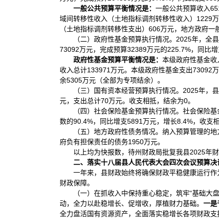
一般公共预算平衡情况是：
一般公共预算收入65
域间转移性收入（土地指标调剂转移性收入）1229万元
（土地指标调剂转移性支出）606万元，地方政府一般
（二）政府性基金预算执行情况。2025年，全县政
73092万元，完成预算32389万元的225.7%，同比增
政府性基金预算平衡情况是：
本级政府性基金收入
收入总计133971万元。本级政府性基金支出73092
余5305万元（全部为专项结余）。
（三）国有资本经营预算执行情况。2025年，
元，支出总计70万元。收支相抵，结余为0。
（四）社会保险基金预算执行情况。社会保险基金预
数的90.4%，同比增支5891万元，增长8.4%，收
（五）地方政府性债务情况。纳入预算管理的地方政府
府负有担保责任的债务1950万元。
以上均为快报数，待州财政局批复我县2025
二、落实十八届县人民代表大会四次会议预算决
一年来，县财政始终将确保财政平稳健康运行作
财政保障。
（一）在抓收入中保持重心稳定，筑牢“基础大盘
动，全力以赴稳增长、促增收，厚植财力基础。
一是
全力盘活国有资源资产，全面落实稳增长各项财政支持