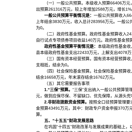
（一）一般公共预算。本级收入预算66406万元，
出预算261316万元，较上年增加2588万元，增长1
一般公共预算平衡情况是：
一般公共预算收入66
上年结余3830万元，收入总计283956万元。一般公
为0。
（二）政府性基金预算。政府性基金预算收入2434
自行试点专项债券项目收益140万元。政府性基金预算支
政府性基金预算平衡情况是
：
本级政府性基金收入
县本级政府性基金支出22433万元，上解支出4078
（三）国有资本经营预算。国有资本经营预算收入
支相抵，结余为0。
（四）社会保险基金预算。社会保险基金预算收入8
结余16658万元，年末滚存结余16762万元。
（五）其它需要报告事项
1.“
三保
”
预算。
“三保”支出纳入一般公共预算管理，
元，做到应保尽保、不留缺口、优先保障，从源头兜牢
2.非财政拨款资金预算。
按照全口径预算管理要
金预算43491万元，其中：财政专户资金申报37
算。
五、“十五五”财政发展思路
在巩固“十四五”财政改革与发展成果的基础上，以