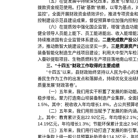
（五）在促发展中持续深化改革，激发“引擎动力
拨款资金规范使用。打破“基数”依赖，以零为基点，
监控”，全面开展财政资金绩效评价，推进专项资金
控制建设示范县建设成果，督促预算单位加强内控制度
（六）在提质效中强化国企监管，增强“造血功能
健全领导人员能上能下、员工能进能出、收入能增能减
持续推进国有企业监管体系建设。
二是完成数产投公
济，推动数智大姚建设迈出坚实一步。
三
是资源资产
装备智能化制造生产线项目建设；利用大中型汽车检
入蚕砂提取项目、生物质燃料生产项目落地南山坝工
三、“十四五”财政工作取得的主要成绩
“十四五”以来，县财政始终坚持以人民为中心
善民生作为工作的出发点和落脚点，持续优化支出结
质量发展“财政答卷”。
（一）五年来，我们用实干积蓄了发展的新动能。
稳步增长。聚力打造南山坝装备制造产业集群，全面
1.5%，其中：税收收入年均增长1.8%，占公共预算收
（二）五年来，我们用担当赋予了发展的新内涵
上。其中：教育累计支出22.92亿元，年均增长2.1
14.19亿元，年均增长1.3%；节能环保累计支出2.9
（三）五年来，我们用行动打造了发展的新引擎
累计争取上级一般公共预算补助资金114.3亿元，年均