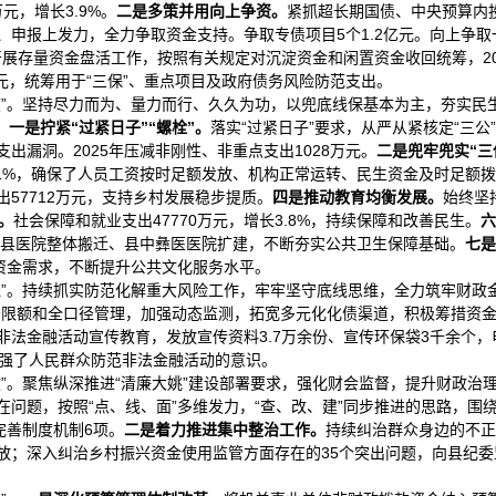
万元，增长3.9%。
二是多策并用向上争资
。
紧抓超长期国债、中央预算内投
申报上发力，全力争取资金支持。争取专债项目5个1.2亿元。向上争取一
展存量资金盘活工作，按照有关规定对沉淀资金和闲置资金收回统筹，202
万元，统筹用于“三保”、重点项目及政府债务风险防范支出。
”。坚持尽力而为、量力而行、久久为功，以兜底线保基本为主，夯实民生
。
一是拧紧
“
过紧日子
”
“螺栓”。
落实“过紧日子”要求，从严从紧核定“三
出漏洞。2025年压减非刚性、非重点支出1028万元。
二是兜牢兜实“三
100.1%，确保了人员工资按时足额发放、机构正常运转、民生资金及时足额
57712万元，支持乡村发展稳步提质。
四
是推动教育均衡发展。
始终坚
。
社会保障和就业支出47770万元，增长3.8%，持续保障和改善民生。
六
、县医院整体搬迁、县中彝医医院扩建，不断夯实公共卫生保障基础。
七
是
资金需求，不断提升公共文化服务水平。
线”。持续抓实防范化解重大风险工作，牢牢坚守底线思维，全力筑牢财政
务限额和全口径管理，加强动态监测，拓宽多元化化债渠道，积极筹措资
非法金融活动宣传教育，发放宣传资料3.7万余份、宣传环保袋3千余个，
增强了人民群众防范非法金融活动的意识。
”。聚焦纵深推进“清廉大姚”建设部署要求，强化财会监督，提升财政治
问题，按照“点、线、面”多维发力，“查、改、建”同步推进的思路，围绕
完善制度机制6项。
二是
着力
推进
集中整治
工作
。
持续纠治群众身边的不正
放；深入纠治乡村振兴资金使用监管方面存在的35个突出问题，向县纪委