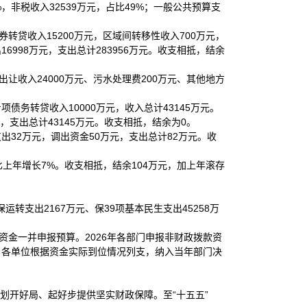
%，非税收入32539万元，占比49%；一般公共预算支
债券转贷收入15200万元，区域间转移性收入700万元，
16998万元，支出总计283956万元。收支相抵，结余
出让收入24000万元、污水处理费200万元、其他地方
项债务转贷收入10000万元，收入总计43145万元。
元，支出总计43145万元。收支相抵，结余为0。
出32万元，调出资金50万元，支出总计82万元。收
比上年增长7%。收支相抵，结余104万元，加上年滚存
保运转支出2167万元、保39项基本民生支出45258万
资金一并申报预算。2026年各部门申报非财政拨款资
达，各单位根据资金实际到位情况列支，纳入当年部门决
”规划开好局、起好步提供坚实财政保障。至“十五五”