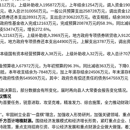
112万元，上级补助收入195872万元，上年结余1254万元，调入资金19
，收入总计310050万元。一般公共预算支出258728万元，调出资金1
债券还本支出28931万元，支出总计306220万元。收支相抵，结余38
府性基金收入完成12163万元，完成预算20878万元的58.3%，同比减
支53474万元，增长272.6%。
12163万元，上级补助收入3969万元，地方政府专项债券转贷收入9120
万元，地方政府专项债券还本支出44900万元，上解支出3787万元，调出资
县本级国有资本经营预算收入38万元，上级补助收入32万元，收入总计70
算收入67972万元，为年初预算的96.3%，同比减收363万元，下降0
支相抵，本年收支结余为-7848万元，加上年滚存结余24506万元，年末滚存结
性债务549509万元，其中：政府负有偿还责任的债务547559万元（一
年财政决算后，部分数据会有所变化，届时再向县人大常委会报告变化情况。
议情况
为首要任务，锐意进取、攻坚克难，精准发力、综合施策，全力推动财政
”。牢固树立全县“一盘棋”理念，加强收入形势研判，加强关键领域、重
千方百计培植财源。
围绕经济发展模式和经济增长形势，紧盯重点企业、
政策，重点支持招商引资、非公经济发展和重点财源企业做大做强，着力提