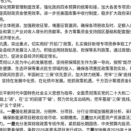
长1%。
深化预算管理制度改革，强化政府四本预算的统筹衔接，加大各类专项资
提高财政资金使用效率。进一步完善国库集中收付制度，稳步扩大政府采
用。
好主体税源，加强税收征管，堵塞征管漏洞，确保各项税收及时、足额入
业和第三产业对收入增长的贡献率。多方筹集资金支持园区基础和配套服
经济增长点。
机遇，突出重点，切实用好“开前门”政策，扎实做好新增专项债券争取工
全县经济发展注入活力。积极运用财政贴息、担保等系列政策，通过政银
动力，促进全县经济的稳定增长。
贯彻以人民为中心的发展思想，坚持把保障民生作为第一导向，按照“既尽
生健康、生态环保等重点民生领域的投入，确保各项惠民政策落到实处，
政风险意识，牢固树立“三保”优先意识，加大财力统筹，兜牢“三保”底
，坚持在发展中
化债
、在化债中发展。抢抓政策机遇，千方百计筹措资金
以习近平新时代中国特色社会主义思想为指导，全面贯彻落实党的二十大和
的基础上“进”，在“立”的前提下“破”，努力优化支出结构，兜牢基层“三保
“五个坚持”。
标。
一是
强化税源监测，分税种、分项目、分行业领域加强税源分析，采
，确保新能源项目税收应收尽收、如期缴库。
三是
加大闲置资产资源盘活
力。
一是
充分发挥财政政策专班作用，紧抓超长期国债、中央预算内投资
好要素保障，争取2026年更多项目发行成功。
三是
加快推进2026年