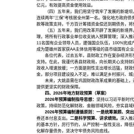
亿元，有效提高资金使用效益。
（四）五年来，我们用坚守筑牢了发展的新堤坝。坚
连续两年“三保”考核居全州第一名。强化地方政府债
款等政策支持，千方百计筹措资金偿还到期债务，将
（五）五年来，我们用改革开辟了发展的新境界
理，将所有行政事业单位收支纳入预算管理；深入推进
11名国有企业领导人员，建强国企队伍，100%完
成为楚雄州首家获AA主体信用等级的县市级国有企业
各位代表，过去五年，县财政工作在复杂经济形
支持。‌在此，我谨代表县财政局，向长期关心支持
政收入增速放缓；一方面是‌刚性支出增长迅猛‌，财
金，部分项目建设投入不足，难以满足乡村振兴、城
未来，大姚县需在巩固财政改革成果的基础上，
提供更坚实的财政保障。
四、2026年地方财政预算（草案）
202
6
年预算编制指导思想：
坚持以习近平新时代
政策，持续防范化解财政、金融领域风险，夯实县域
202
6
年预算编制遵循原则：
一是统筹兼顾、突出
券还本付息支出。
二是
科学
预算、讲求绩效。
深入推
的基本方针，厉行节约，从严控制一般性支出，降低
化解存量债务，坚决守牢债务风险底线。