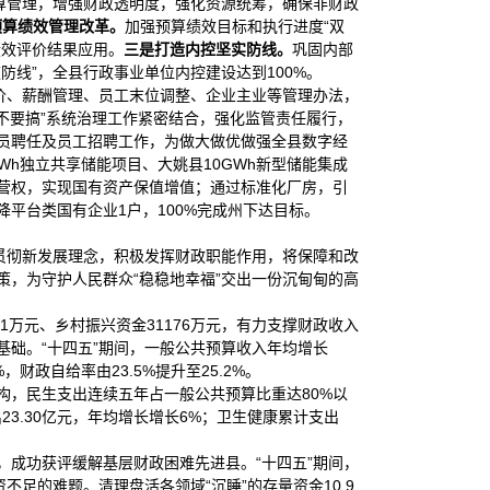
算管理，增强财政透明度，强化资源统筹，确保非财政
预算
绩效管理改革。
加强预算绩效目标和执行进度“双
绩效评价结果应用。
三是打造内控坚实防线。
巩固内部
线”，全县行政事业单位内控建设达到100%。
价、薪酬管理、员工末位调整、企业主业等管理办法，
个不要搞”系统治理工作紧密结合，强化监管责任履行，
员聘任及员工招聘工作，为做大做优做强全县数字经
0MWh独立共享储能项目、大姚县10GWh新型储能集成
营权，实现国有资产保值增值；通过标准化厂房，引
降平台类国有企业1户，100%完成州下达目标。
贯彻新发展理念，积极发挥财政职能作用，将保障和改
，为守护人民群众“稳稳地幸福”交出一份沉甸甸的高
万元、乡村振兴资金31176万元，有力支撑财政收入
础。“十四五”期间，一般公共预算收入年均增长
财政自给率由23.5%提升至25.2%。
构，民生支出连续五年占一般公共预算比重达80%以
出23.30亿元，年均增长增长6%；卫生健康累计支出
成功获评缓解基层财政困难先进县。“十四五”期间，
不足的难题。清理盘活各领域“沉睡”的存量资金10.9