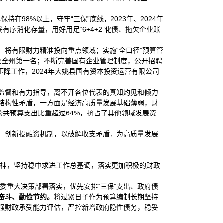
98%以上，守牢“三保”底线，2023年、2024年
序消化存量，用好用足“6+4+2”化债、拖欠企业账
将有限财力精准投向重点领域；实施“全口径”预算管
年获全州第一名；不断完善国有企业管理制度，公开招聘
压降工作，2024年大姚县国有资本投资运营有限公司
监督和有力指导，离不开各位代表的真知灼见和倾力
临结构性矛盾，一方面是经济高质量发展基础薄弱，财
公共预算支出比重超过64%，挤占了其他领域发展资
，创新投融资机制，以破解收支矛盾，为高质量发展
神，坚持稳中求进工作总基调，落实更加积极的财政
委重大决策部署落实，优先安排“三保”支出、政府债
奋斗、勤俭节约。
将过紧日子作为预算编制长期坚持
强财政承受能力评估，严控新增政府隐性债务，稳妥