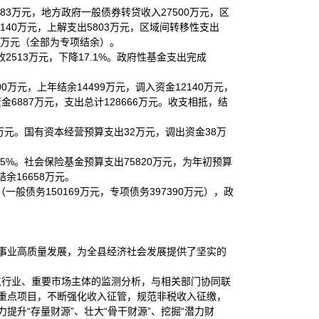
083万元，地方政府一般债券转贷收入27500万元，区
2140万元，上解支出5803万元，区域间转移性支出
30万元（全部为专项结余）。
收2513万元，下降17.1%。政府性基金支出完成
0万元，上年结余14499万元，调入资金12140万元，
金6887万元，支出总计128666万元。收支相抵，结
万元。国有资本经营预算支出32万元，调出资金38万
.5%。社会保险基金预算支出75820万元，为年初预算
余16658万元。
般债务150169万元，专项债务397390万元），政
事业高质量发展，为全县经济社会发展提供了坚实的
点行业、重要市场主体的监测分析，与相关部门协同联
重点项目，不断强化收入征管，规范非税收入征缴，
升“存量财源”、壮大“骨干财源”、挖掘“潜力财