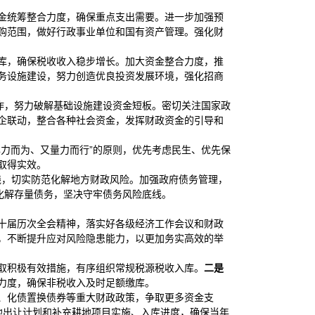
金统筹整合力度，确保重点支出需要。进一步加强预
购范围，做好行政事业单位和国有资产管理。强化财
库，确保税收收入稳步增长。加大资金整合力度，推
务设施建设，努力创造优良投资发展环境，强化招商
作，努力破解基础设施建设资金短板。密切关注国家政
企联动，整合各种社会资金，发挥财政资金的引导和
力而为、又量力而行”的原则，优先考虑民生、优先保
取得实效。
线，切实防范化解地方财政风险。加强政府债务管理，
化解存量债务，坚决守牢债务风险底线。
二十届历次全会精神，落实好各级经济工作会议和财政
”底线，不断提升应对风险隐患能力，以更加务实高效的举
取积极有效措施，有序组织常规税源税收入库。
二是
力度，确保非税收入及时足额缴库。
、化债置换债券等重大财政政策，争取更多资金支
土地出让计划和补充耕地项目实施、入库进度，确保当年