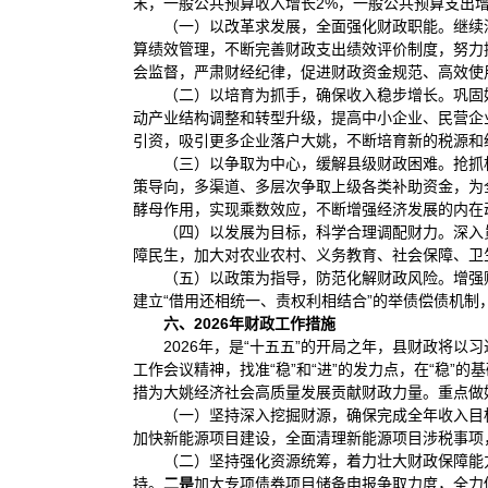
末，一般公共预算收入增长2%，一般公共预算支出增
（一）以改革求发展，全面强化财政职能。继续
算绩效管理，不断完善财政支出绩效评价制度，努力
会监督，严肃财经纪律，促进财政资金规范、高效使
（二）以培育为抓手，确保收入稳步增长。巩固
动产业结构调整和转型升级，提高中小企业、民营企
引资，吸引更多企业落户大姚，不断培育新的税源和
（三）以争取为中心，缓解县级财政困难。抢抓
策导向，多渠道、多层次争取上级各类补助资金，为
酵母作用，实现乘数效应，不断增强经济发展的内在
（四）以发展为目标，科学合理调配财力。深入
障民生，加大对农业农村、义务教育、社会保障、卫
（五）以政策为指导，防范化解财政风险。增强财
建立“借用还相统一、责权利相结合”的举债偿债机制
六、2026年财政工作措施
2026年，是“十五五”的开局之年，县财政将
工作会议精神，找准“稳”和“进”的发力点，在“稳”
措为大姚经济社会高质量发展贡献财政力量。重点做好
（一）坚持深入挖掘财源，确保完成全年收入目
加快新能源项目建设，全面清理新能源项目涉税事项
（二）坚持强化资源统筹，着力壮大财政保障能
持。
二是
加大专项债券项目储备申报争取力度，全力做