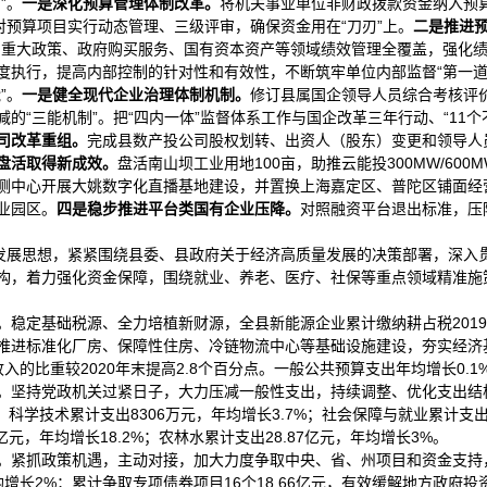
”。
一是深化预算
管理体制
改革。
将机关事业单位非财政拨款资金纳入预
对预算项目实行动态管理、三级评审，确保资金用在“刀刃”上。
二是
推进
和重大政策、政府购买服务、国有资本资产等领域绩效管理全覆盖，强化
执行，提高内部控制的针对性和有效性，不断筑牢单位内部监督“第一道防
”。
一是健全现代企业治理体制机制。
修订县属国企领导人员综合考核评
的“三能机制”。把“四内一体”监督体系工作与国企改革三年行动、“11
司改革重组。
完成县数产投公司股权划转、出资人（股东）变更和领导人
盘活
取得
新成效。
盘活南山坝工业用地100亩，助推云能投300MW/60
测中心开展大姚数字化直播基地建设，并置换上海嘉定区、普陀区铺面经
业园区。
四
是稳步推进平台类国有企业压降。
对照融资平台退出标准，压
的发展思想，紧紧围绕县委、县政府关于经济高质量发展的决策部署，深入
构，着力强化资金保障，围绕就业、养老、医疗、社保等重点领域精准施策
稳定基础税源、全力培植新财源，全县新能源企业累计缴纳耕占税20191
推进标准化厂房、保障性住房、冷链物流中心等基础设施建设，夯实经济基
入的比重较2020年末提高2.8个百分点。一般公共预算支出年均增长0.1%，
。坚持党政机关过紧日子，大力压减一般性支出，持续调整、优化支出结
%；科学技术累计支出8306万元，年均增长3.7%；社会保障与就业累计支
4亿元，年均增长18.2%；农林水累计支出28.87亿元，年均增长3%。
。紧抓政策机遇，主动对接，加大力度争取中央、省、州项目和资金支持，
增长2%；累计争取专项债券项目16个18.66亿元，有效缓解地方政府投资