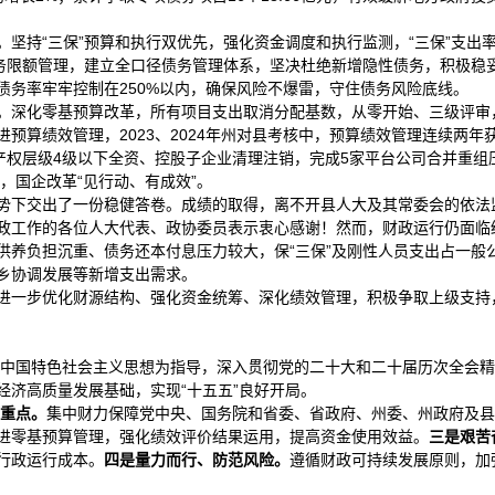
持“三保”预算和执行双优先，强化资金调度和执行监测，“三保”支出率保持在
务限额管理，建立全口径债务管理体系，坚决杜绝新增隐性债务，积极稳妥有
债务率牢牢控制在250%以内，确保风险不爆雷，守住债务风险底线。
。深化零基预算改革，所有项目支出取消分配基数，从零开始、三级评审，
预算绩效管理，2023、2024年州对县考核中，预算绩效管理连续两
成产权层级4级以下全资、控股子企业清理注销，完成5家平台公司合并重组
，国企改革“见行动、有成效”。
势下交出了一份稳健答卷。成绩的取得，离不开县人大及其常委会的依法
财政工作的各位人大代表、政协委员表示衷心感谢！然而，‌财政运行仍面
政供养负担沉重、债务还本付息压力较大，保“三保”及刚性人员支出占一般
乡协调发展等新增支出需求。
进一步优化财源结构、强化资金统筹、深化绩效管理，积极争取上级支持
中国特色社会主义思想为指导，深入贯彻党的二十大和二十届历次全会精
经济高质量发展基础，实现“十五五”良好开局。
重点。
集中财力保障党中央、国务院和省委、省政府、州委、州政府及县
进零基预算管理，强化绩效评价结果运用，提高资金使用效益。
三是艰苦
行政运行成本。
四是量力而行、防范风险。
遵循财政可持续发展原则，加