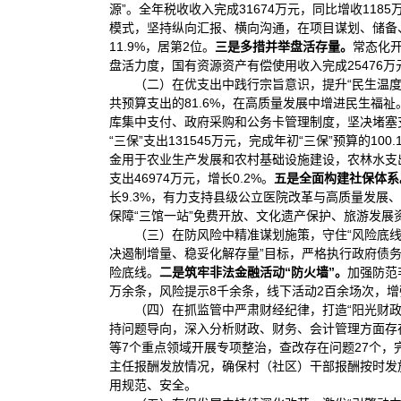
源”。全年税收收入完成31674万元，同比增收1185
模式，坚持纵向汇报、横向沟通，在项目谋划、储备、
11.9%，居第2位。
三是多措并举
盘活存量。
常态化开
盘活力度，国有资源资产有偿使用收入完成25476
（二）在优支出中践行宗旨意识，提升“民生温度
共预算支出的81.6%，在高质量发展中增进民生福祉
库集中支付、政府采购和公务卡管理制度，坚决堵塞支
“三保”支出131545万元，完成年初“三保”预算的
金用于农业生产发展和农村基础设施建设，农林水支出
支出46974万元，增长0.2%。
五
是全面构建社保体系
长9.3%，有力支持县级公立医院改革与高质量发展
保障“三馆一站”免费开放、文化遗产保护、旅游发展
（三）在防风险中精准谋划施策，守住“风险底
决遏制增量、稳妥化解存量”目标，严格执行政府债
险底线。
二
是
筑牢
非法
金融活动“防火墙”
。
加强防范
万余条，风险提示8千余条，线下活动2百余场次，
（四）在抓监管中严肃财经纪律，打造“阳光财政
持问题导向，深入分析财政、财务、会计管理方面存在
等7个重点领域开展专项整治，查改存在问题27个，
主任报酬发放情况，确保村（社区）干部报酬按时发
用规范、安全。