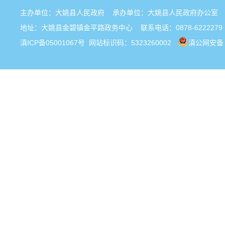
主办单位：大姚县人民政府 承办单位：大姚县人民政府办公
地址：大姚县金碧镇金平路政务中心 联系电话：0878-6222279
滇ICP备05001067号
网站标识码：5323260002
滇公网安备 5