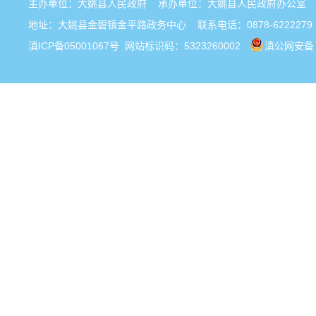
主办单位：大姚县人民政府 承办单位：大姚县人民政府办公
地址：大姚县金碧镇金平路政务中心 联系电话：0878-6222279
滇ICP备05001067号
网站标识码：5323260002
滇公网安备 5