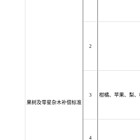
2
3
柑橘、苹果、梨、
果树及零星杂木补偿标准
4