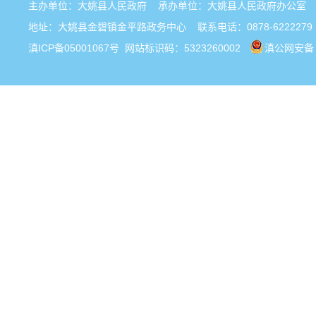
主办单位：大姚县人民政府 承办单位：大姚县人民政府办公
地址：大姚县金碧镇金平路政务中心 联系电话：0878-6222279
滇ICP备05001067号
网站标识码：5323260002
滇公网安备 5