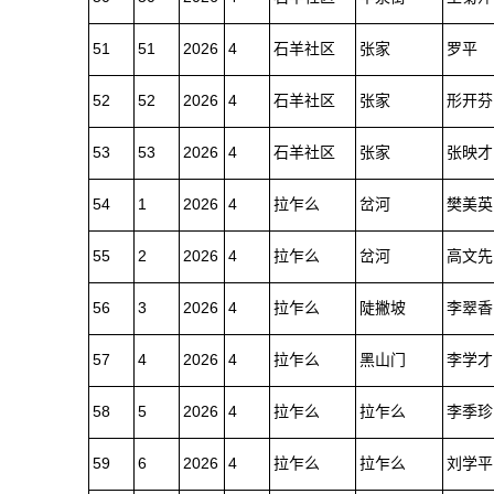
51
51
2026
4
石羊社区
张家
罗平
52
52
2026
4
石羊社区
张家
形开芬
53
53
2026
4
石羊社区
张家
张映才
54
1
2026
4
拉乍么
岔河
樊美英
55
2
2026
4
拉乍么
岔河
高文先
56
3
2026
4
拉乍么
陡撇坡
李翠香
57
4
2026
4
拉乍么
黑山门
李学才
58
5
2026
4
拉乍么
拉乍么
李季珍
59
6
2026
4
拉乍么
拉乍么
刘学平