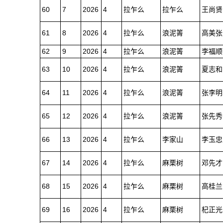
60
7
2026
4
拉乍么
拉乍么
王尚贤
61
8
2026
4
拉乍么
浪泥箐
高美张
62
9
2026
4
拉乍么
浪泥箐
李福顺
63
10
2026
4
拉乍么
浪泥箐
夏志和
64
11
2026
4
拉乍么
浪泥箐
张李明
65
12
2026
4
拉乍么
浪泥箐
张先秀
66
13
2026
4
拉乍么
李家山
李玉忠
67
14
2026
4
拉乍么
麻栗树
邓先才
68
15
2026
4
拉乍么
麻栗树
高桂兰
69
16
2026
4
拉乍么
麻栗树
杞正光