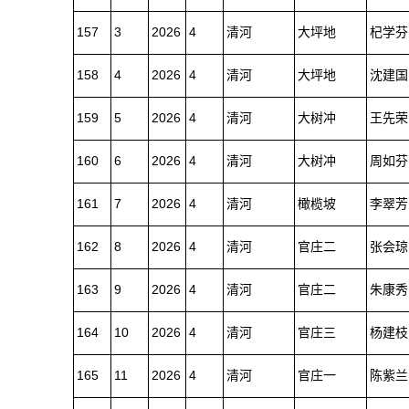
157
3
2026
4
清河
大坪地
杞学芬
158
4
2026
4
清河
大坪地
沈建国
159
5
2026
4
清河
大树冲
王先荣
160
6
2026
4
清河
大树冲
周如芬
161
7
2026
4
清河
橄榄坡
李翠芳
162
8
2026
4
清河
官庄二
张会琼
163
9
2026
4
清河
官庄二
朱康秀
164
10
2026
4
清河
官庄三
杨建枝
165
11
2026
4
清河
官庄一
陈紫兰