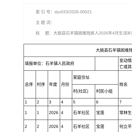
索 引 号：dyx033/2026-00021
主 题 词：
标 题：大姚县石羊镇困难残疾人2026年4月生活
大姚县石羊镇困难
变动情
填报单位：石羊镇人民政府
亡或其
家庭住址
总序
村序
年度
月份
姓名
村(社区)
村民小组
1
2
3
4
5
6
7
1
1
2026
4
石羊社区
宝莲
常林生
2
2
2026
4
石羊社区
宝莲
何立平