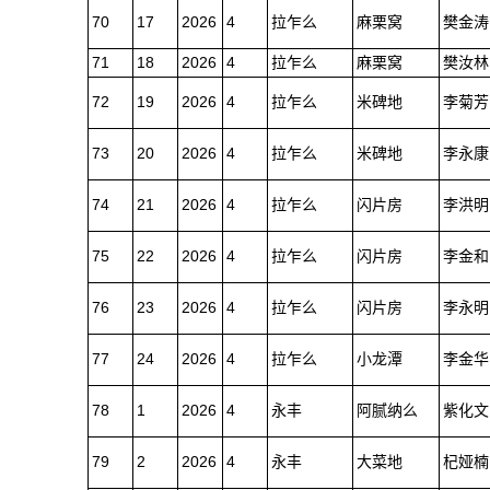
70
17
2026
4
拉乍么
麻栗窝
樊金涛
71
18
2026
4
拉乍么
麻栗窝
樊汝林
72
19
2026
4
拉乍么
米碑地
李菊芳
73
20
2026
4
拉乍么
米碑地
李永康
74
21
2026
4
拉乍么
闪片房
李洪明
75
22
2026
4
拉乍么
闪片房
李金和
76
23
2026
4
拉乍么
闪片房
李永明
77
24
2026
4
拉乍么
小龙潭
李金华
78
1
2026
4
永丰
阿腻纳么
紫化文
79
2
2026
4
永丰
大菜地
杞娅楠