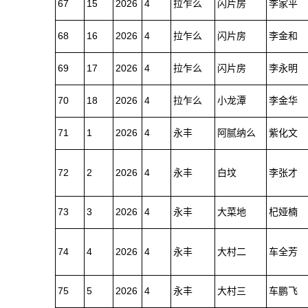
67
15
2026
4
拉乍么
闪片房
李家平
68
16
2026
4
拉乍么
闪片房
李金和
69
17
2026
4
拉乍么
闪片房
李永明
70
18
2026
4
拉乍么
小龙潭
李金华
71
1
2026
4
永丰
阿腻纳么
紫化文
72
2
2026
4
永丰
白坟
李张才
73
3
2026
4
永丰
大菜地
杞娅楠
74
4
2026
4
永丰
大村二
车全芳
75
5
2026
4
永丰
大村三
车鹏飞