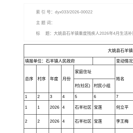
索 引 号：dyx033/2026-00022
主 题 词：
标 题：大姚县石羊镇重度残疾人2026年4月生活
大姚县石羊镇
填报单位：石羊镇人民政府
变动情况
家庭住址
总序
村序
年度
月份
姓名
村(社区)
村民小组
1
2
3
4
5
6
7
1
1
2026
4
石羊社区
宝莲
何立平
2
2
2026
4
石羊社区
宝莲
李王梅