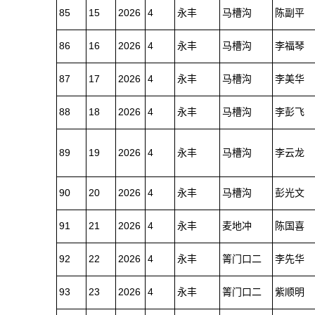
85
15
2026
4
永丰
马槽沟
陈副平
86
16
2026
4
永丰
马槽沟
李福琴
87
17
2026
4
永丰
马槽沟
李美华
88
18
2026
4
永丰
马槽沟
李彭飞
89
19
2026
4
永丰
马槽沟
李云龙
90
20
2026
4
永丰
马槽沟
彭光文
91
21
2026
4
永丰
麦地冲
陈国喜
92
22
2026
4
永丰
箐门口二
李先华
93
23
2026
4
永丰
箐门口二
紫顺明