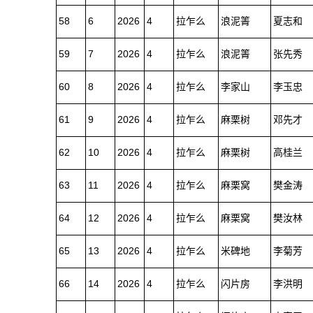
58
6
2026
4
拉乍么
浪泥箐
夏志和
59
7
2026
4
拉乍么
浪泥箐
张先秀
60
8
2026
4
拉乍么
李家山
李玉忠
61
9
2026
4
拉乍么
麻栗树
邓先才
62
10
2026
4
拉乍么
麻栗树
高桂兰
63
11
2026
4
拉乍么
麻栗窝
樊金涛
64
12
2026
4
拉乍么
麻栗窝
樊汝林
65
13
2026
4
拉乍么
米碑地
李菊芳
66
14
2026
4
拉乍么
闪片房
李洪明