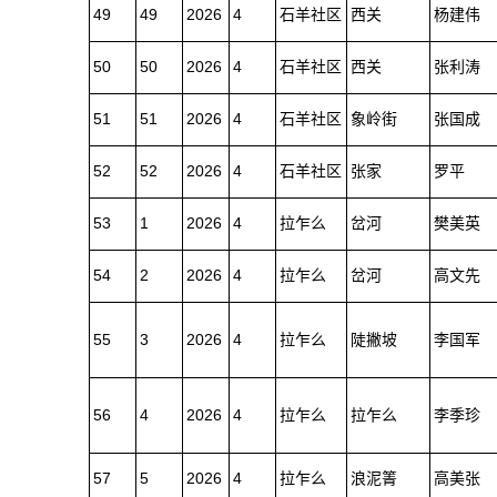
49
49
2026
4
石羊社区
西关
杨建伟
50
50
2026
4
石羊社区
西关
张利涛
51
51
2026
4
石羊社区
象岭街
张国成
52
52
2026
4
石羊社区
张家
罗平
53
1
2026
4
拉乍么
岔河
樊美英
54
2
2026
4
拉乍么
岔河
高文先
55
3
2026
4
拉乍么
陡撇坡
李国军
56
4
2026
4
拉乍么
拉乍么
李季珍
57
5
2026
4
拉乍么
浪泥箐
高美张