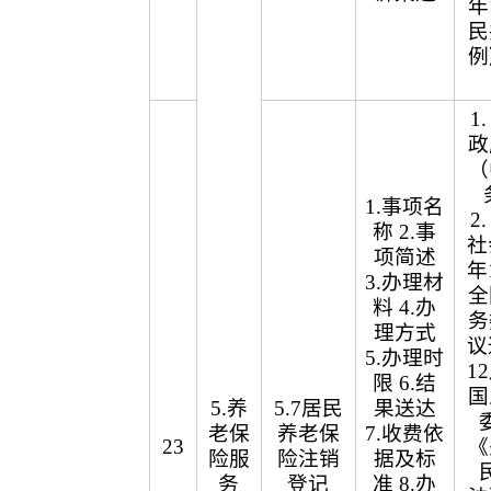
年
民
例
1
政
（
1.事项名
2
称 2.事
社
项简述
年
3.办理材
全
料 4.办
务
理方式
议
5.办理时
1
限 6.结
国
5.养
5.7居民
果送达
老保
养老保
7.收费依
23
《
险服
险注销
据及标
务
登记
准 8.办