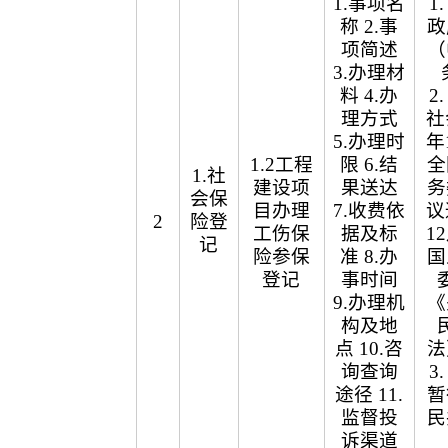
1.事项名
1
称 2.事
政
项简述
（
3.办理材
料 4.办
2
理方式
社
5.办理时
年
1.2工程
限 6.结
全
1.社
建设项
果送达
务
会保
目办理
7.收费依
议
2
险登
工伤保
据及标
1
记
险参保
准 8.办
国
登记
事时间
9.办理机
《
构及地
点 10.咨
法
询查询
3
途径 11.
暂
监督投
民
诉渠道