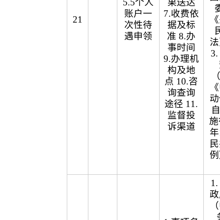
5.5个人
果送达
账户一
7.收费依
21
《
次性待
据及标
遇申领
准 8.办
法
事时间
3
9.办理机
构及地
（
点 10.咨
《
询查询
动
途径 11.
自
监督投
施
诉渠道
年
民
例
1
政
（