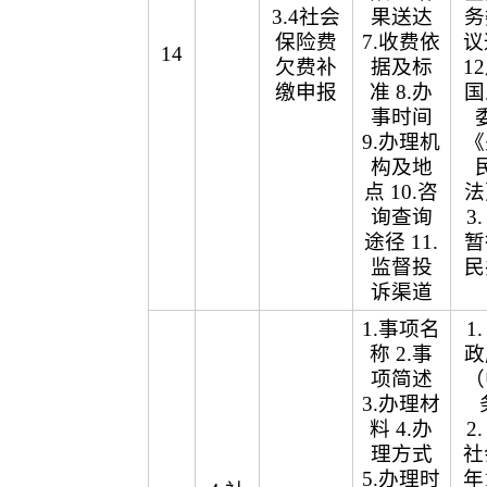
3.4社会
果送达
务
保险费
7.收费依
议
14
欠费补
据及标
1
缴申报
准 8.办
国
事时间
9.办理机
《
构及地
点 10.咨
法
询查询
3
途径 11.
暂
监督投
民
诉渠道
1.事项名
1
称 2.事
政
项简述
（
3.办理材
料 4.办
2
理方式
社
5.办理时
年