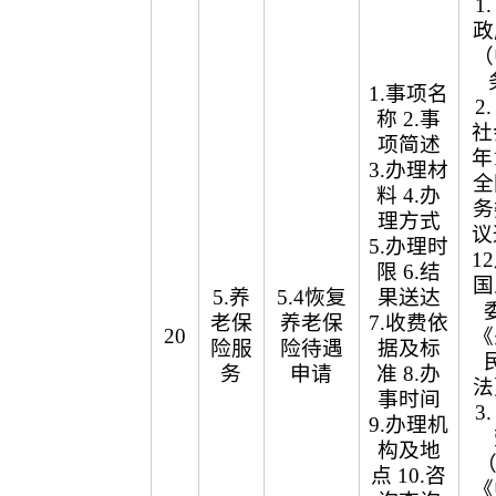
1
政
（
1.事项名
2
称 2.事
社
项简述
年
3.办理材
全
料 4.办
务
理方式
议
5.办理时
1
限 6.结
国
5.养
5.4恢复
果送达
老保
养老保
7.收费依
20
《
险服
险待遇
据及标
务
申请
准 8.办
法
事时间
3
9.办理机
构及地
（
点 10.咨
《