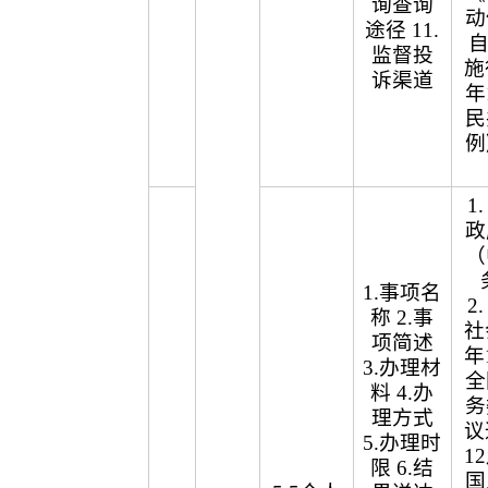
询查询
动
途径 11.
自
监督投
施
诉渠道
年
民
例
1
政
（
1.事项名
2
称 2.事
社
项简述
年
3.办理材
全
料 4.办
务
理方式
议
5.办理时
1
限 6.结
国