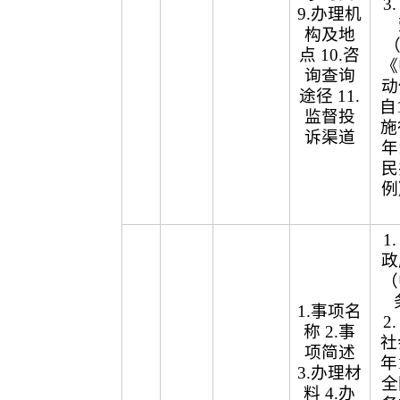
3
9.办理机
构及地
（
点 10.咨
《
询查询
动
途径 11.
自
监督投
施
诉渠道
年
民
例
1
政
（
1.事项名
2
称 2.事
社
项简述
年
3.办理材
全
料 4.办