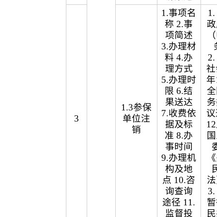
1.事项名
1
称 2.事
政
项简述
（
3.办理材
料 4.办
2
理方式
社
5.办理时
年
限 6.结
全
果送达
务
1.3参保
7.收费依
议
3
单位注
据及标
1
销
准 8.办
国
事时间
9.办理机
《
构及地
点 10.咨
法
询查询
3
途径 11.
暂
监督投
民