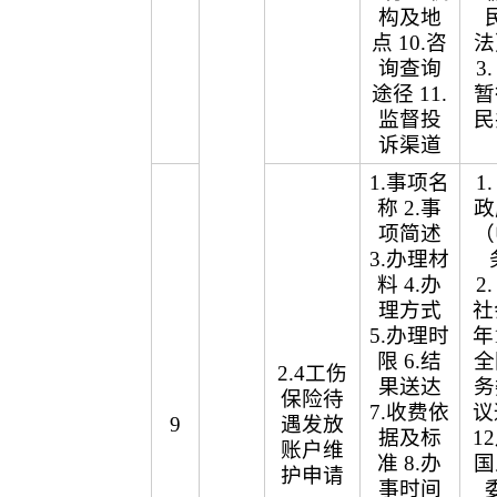
构及地
点 10.咨
法
询查询
3
途径 11.
暂
监督投
民
诉渠道
1.事项名
1
称 2.事
政
项简述
（
3.办理材
料 4.办
2
理方式
社
5.办理时
年
限 6.结
全
2.4工伤
果送达
务
保险待
7.收费依
议
9
遇发放
据及标
1
账户维
准 8.办
国
护申请
事时间