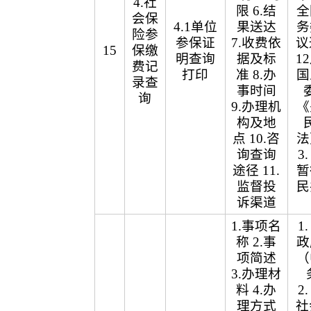
4.社
限 6.结
全
会保
4.1单位
果送达
务
险参
参保证
7.收费依
议
15
保缴
明查询
据及标
1
费记
打印
准 8.办
国
录查
事时间
询
9.办理机
《
构及地
点 10.咨
法
询查询
3
途径 11.
暂
监督投
民
诉渠道
1.事项名
1
称 2.事
政
项简述
（
3.办理材
料 4.办
2
理方式
社