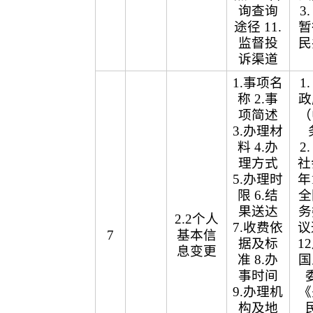
询查询
3
途径 11.
暂
监督投
民
诉渠道
1.事项名
1
称 2.事
政
项简述
（
3.办理材
料 4.办
2
理方式
社
5.办理时
年
限 6.结
全
果送达
务
2.2个人
7.收费依
议
7
基本信
据及标
1
息变更
准 8.办
国
事时间
9.办理机
《
构及地