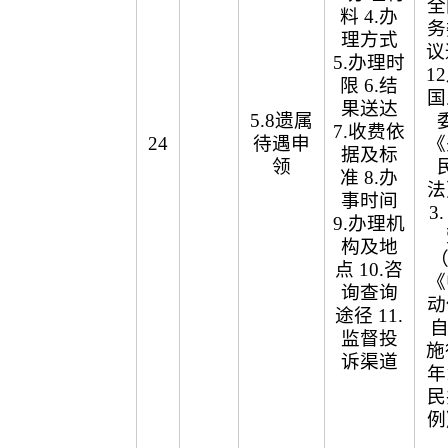
全
料 4.办
务
理方式
议
5.办理时
1
限 6.结
国
果送达
5.8遗属
7.收费依
24
待遇申
《
据及标
领
准 8.办
法
事时间
3
9.办理机
构及地
（
点 10.咨
《
询查询
动
途径 11.
自
监督投
施
诉渠道
年
民
例