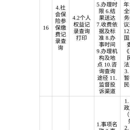
5.办理时
年
4.社
限 6.结
全
会保
4.2个人
果送达
务
险参
权益记
7.收费依
议
16
保缴
录查询
据及标
1
费记
打印
准 8.办
国
录查
事时间
询
9.办理机
《
构及地
点 10.咨
法
询查询
3
途径 11.
暂
监督投
民
诉渠道
1
政
（
1.事项名
2