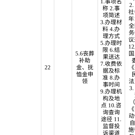
1.事项名
2
称 2.事
社
项简述
年
3.办理材
全
料 4.办
务
理方式
议
5.办理时
1
限 6.结
5.6丧葬
国
果送达
补助
7.收费依
22
金、抚
《
据及标
恤金申
准 8.办
领
法
事时间
3
9.办理机
构及地
（
点 10.咨
《
询查询
动
途径 11.
自
监督投
施
诉渠道