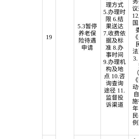
务
理方式
议
5.办理时
1
限 6.结
国
5.3暂停
果送达
养老保
7.收费依
19
《
险待遇
据及标
申请
准 8.办
法
事时间
3
9.办理机
构及地
（
点 10.咨
《
询查询
动
途径 11.
自
监督投
施
诉渠道
年
民
例