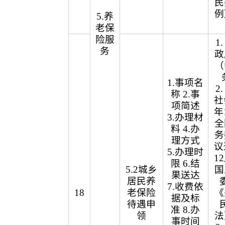
民
例
5.养
老保
险服
1
务
政
（
1.事项名
2
称 2.事
社
项简述
年
3.办理材
全
料 4.办
务
理方式
议
5.办理时
1
限 6.结
5.2城乡
国
果送达
居民养
7.收费依
18
老保险
《
据及标
待遇申
准 8.办
领
法
事时间