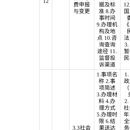
12
费申报
据及标
1
与变更
准 8.办
国
事时间
9.办理机
《
构及地
点 10.咨
法
询查询
3
途径 11.
暂
监督投
民
诉渠道
1.事项名
1
称 2.事
政
项简述
（
3.办理材
料 4.办
2
理方式
社
5.办理时
年
限 6.结
全
3.3社会
果送达
务