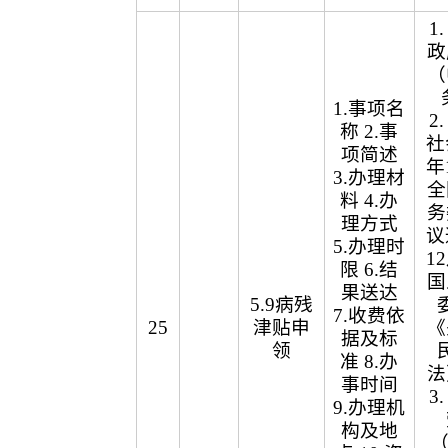
1
政
（
1.事项名
2
称 2.事
社
项简述
年
3.办理材
全
料 4.办
务
理方式
议
5.办理时
1
限 6.结
国
果送达
5.9病残
7.收费依
25
津贴申
《
据及标
领
准 8.办
法
事时间
3
9.办理机
构及地
（