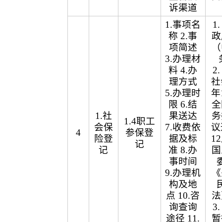
诉渠道
1.事项名
1
称 2.事
政
项简述
（
3.办理材
料 4.办
2
理方式
社
5.办理时
年
限 6.结
全
1.社
果送达
务
1.4职工
会保
7.收费依
议
4
参保登
险登
据及标
1
记
记
准 8.办
国
事时间
9.办理机
《
构及地
点 10.咨
法
询查询
3
途径 11.
暂