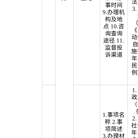
法
事时间
3
9.办理机
构及地
（
点 10.咨
《
询查询
动
途径 11.
自
监督投
施
诉渠道
年
民
例
1
政
（
1.事项名
2
称 2.事
社
项简述
年
3.办理材