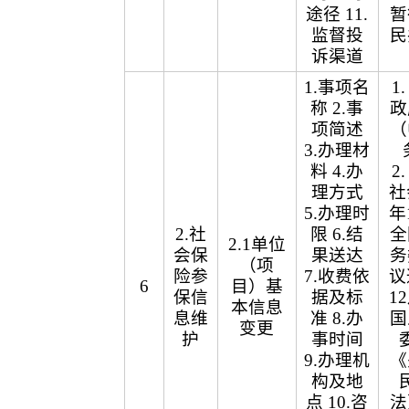
途径 11.
暂
监督投
民
诉渠道
1.事项名
1
称 2.事
政
项简述
（
3.办理材
料 4.办
2
理方式
社
5.办理时
年
2.社
限 6.结
全
2.1单位
会保
果送达
务
（项
险参
7.收费依
议
6
目）基
保信
据及标
1
本信息
息维
准 8.办
国
变更
护
事时间
9.办理机
《
构及地
点 10.咨
法