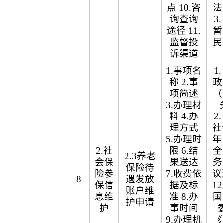
点 10.咨
法
询查询
3
途径 11.
暂
监督投
民
诉渠道
1.事项名
1
称 2.事
政
项简述
（
3.办理材
料 4.办
2
理方式
社
5.办理时
年
2.社
限 6.结
全
2.3养老
会保
果送达
务
保险待
险参
7.收费依
议
8
遇发放
保信
据及标
1
账户维
息维
准 8.办
国
护申请
护
事时间
9.办理机
《