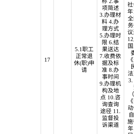
称 2.事
社
项简述
年
3.办理材
全
料 4.办
务
理方式
议
5.办理时
1
限 6.结
国
5.1职工
果送达
正常退
7.收费依
17
《
休(职)申
据及标
请
准 8.办
法
事时间
3
9.办理机
构及地
（
点 10.咨
《
询查询
动
途径 11.
自
监督投
施
诉渠道
年