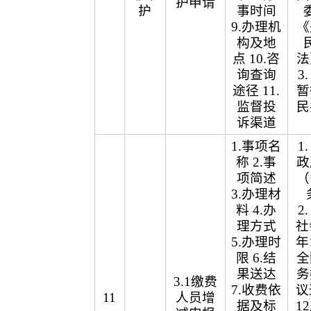
护申请
护
事时间
9.办理机
《
构及地
点 10.咨
法
询查询
3
途径 11.
暂
监督投
民
诉渠道
1.事项名
1
称 2.事
政
项简述
（
3.办理材
料 4.办
2
理方式
社
5.办理时
年
限 6.结
全
果送达
务
3.1缴费
7.收费依
议
11
人员增
据及标
1