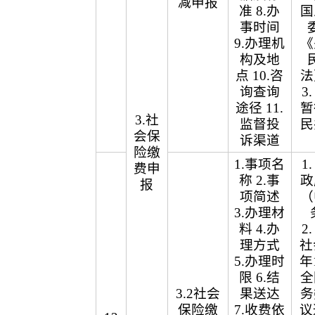
减申报
准 8.办
国
事时间
9.办理机
《
构及地
点 10.咨
法
询查询
3
途径 11.
暂
3.社
监督投
民
会保
诉渠道
险缴
1.事项名
1
费申
称 2.事
政
报
项简述
（
3.办理材
料 4.办
2
理方式
社
5.办理时
年
限 6.结
全
3.2社会
果送达
务
保险缴
7.收费依
议