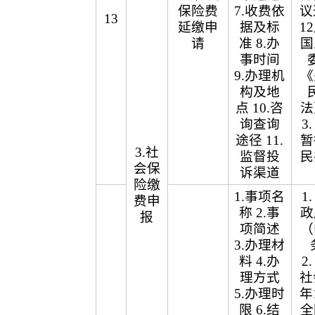
保险费
7.收费依
议
13
延缴申
据及标
1
请
准 8.办
国
事时间
9.办理机
《
构及地
点 10.咨
法
询查询
3
途径 11.
暂
3.社
监督投
民
会保
诉渠道
险缴
1.事项名
1
费申
称 2.事
政
报
项简述
（
3.办理材
料 4.办
2
理方式
社
5.办理时
年
限 6.结
全