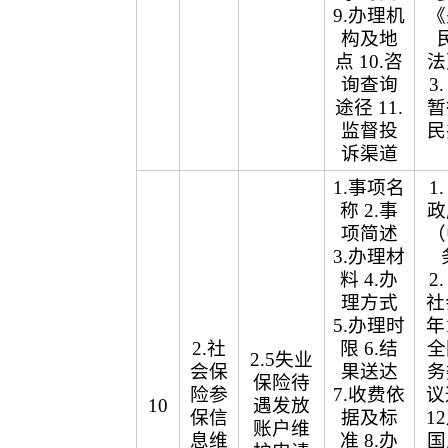
9.办理机
《
构及地
点 10.咨
法
询查询
3
途径 11.
暂
监督投
民
诉渠道
1.事项名
1
称 2.事
政
项简述
（
3.办理材
料 4.办
2
理方式
社
5.办理时
年
2.社
限 6.结
全
2.5失业
会保
果送达
务
保险待
险参
7.收费依
议
10
遇发放
保信
据及标
1
账户维
息维
准 8.办
国