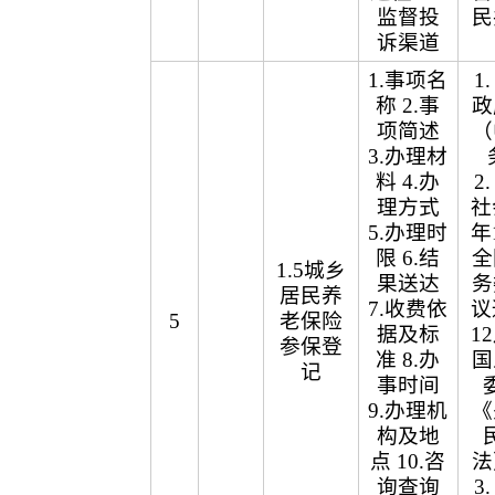
监督投
民
诉渠道
1.事项名
1
称 2.事
政
项简述
（
3.办理材
料 4.办
2
理方式
社
5.办理时
年
限 6.结
全
1.5城乡
果送达
务
居民养
7.收费依
议
5
老保险
据及标
1
参保登
准 8.办
国
记
事时间
9.办理机
《
构及地
点 10.咨
法
询查询
3