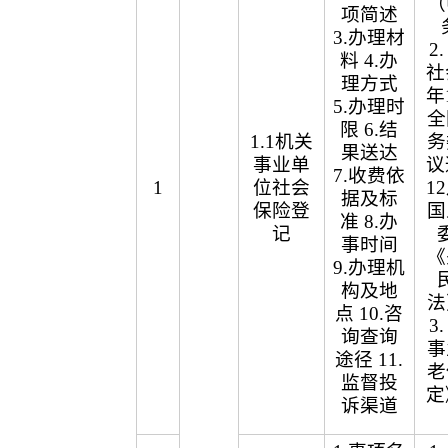
（
项简述
3.办理材
2
料 4.办
社
理方式
年
5.办理时
全
限 6.结
1.1机关
务
果送达
事业单
议
7.收费依
1
位社会
1
据及标
保险登
国
准 8.办
记
事时间
《
9.办理机
构及地
法
点 10.咨
3
询查询
事
途径 11.
老
监督投
定
诉渠道