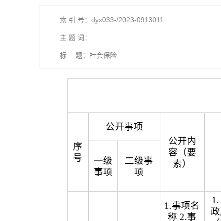
索 引 号：dyx033-/2023-0913011
主 题 词：
标 题：社会保险
公开事项
公开内
序
容（要
号
一级
二级事
素）
事项
项
1
1.事项名
政
称 2.事