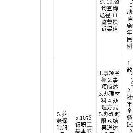
点 10.咨
《
询查询
动
途径 11.
自
监督投
施
诉渠道
年
民
例
1
政
1.事项名
（
称 2.事
项简述
2
3.办理材
社
料 4.办
年
理方式
全
5.养
5.办理时
5.10城
务
老保
限 6.结
镇职工
议
险服
果送达
基本养
1