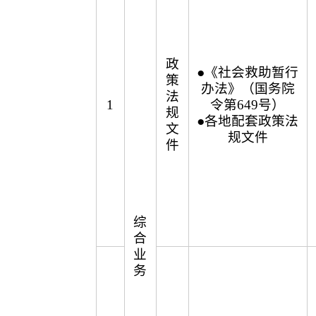
政
●《社会救助暂行
策
办法》（国务院
法
1
令第649号）
规
●各地配套政策法
文
规文件
件
综
合
业
务