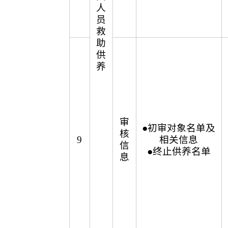
人
员
救
助
供
养
审
●初审对象名单及
核
9
相关信息
信
●终止供养名单
息