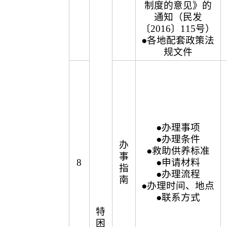
制度的意见》的
通知（民发
〔2016〕115号）
●各地配套政策法
规文件
●办理事项
●办理条件
办
●救助供养标准
事
8
●申请材料
指
●办理流程
南
●办理时间、地点
●联系方式
特
困