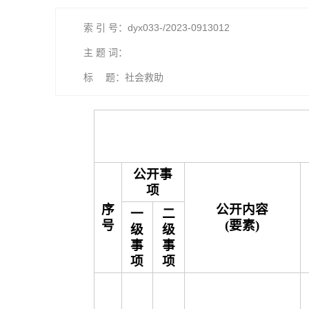
索 引 号：dyx033-/2023-0913012
主 题 词：
标 题：社会救助
公开事
项
序
公开内容
一
二
号
(要素)
级
级
事
事
项
项