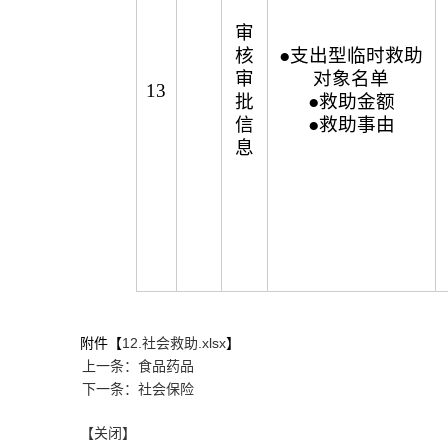
审
核
●支出型临时救助
审
对象名单
13
批
●救助金额
信
●救助事由
息
附件【
12.社会救助.xlsx
】
上一条：食品药品
下一条：社会保险
【关闭】