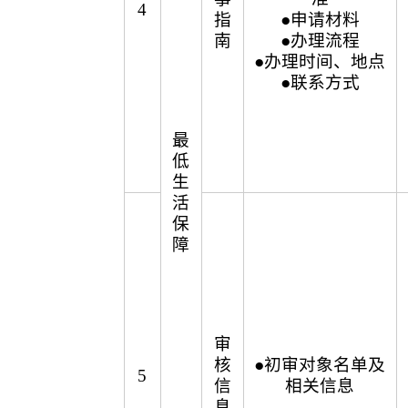
4
指
●申请材料
南
●办理流程
●办理时间、地点
●联系方式
最
低
生
活
保
障
审
核
●初审对象名单及
5
信
相关信息
息