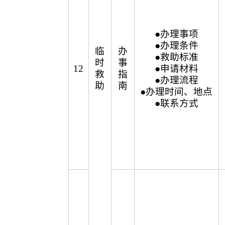
●办理事项
●办理条件
临
办
●救助标准
时
事
12
●申请材料
救
指
●办理流程
助
南
●办理时间、地点
●联系方式