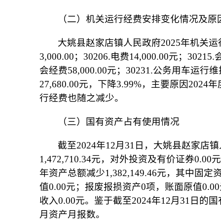
（二）机关运行经费安排变化情况及原
大姚县
赵家店镇
人民政府
202
5
年机关运
3
,
000
.00
；
30206.电费
14
,
00
0.00元；30215
会经费
58
,0
0
0.00元；30231.公务用车运行
27
,
68
0.00元，
下降
3.99
%
，主要原因
2024
行经费也随之减少。
（三）国有资产占有使用情况
截至
202
4
年
12月31日，
大姚县
赵家店镇
1,
472
,
710
.
34
元，对外投资及有价证券
0.00
元
年资产总额
减少
1,382
,
149
.
46
元，其中固定
值
0.00
元；报废报损资产
0
项，账面原值
0.00
收入
0.00
元。鉴于截至
202
4
年
12月31日的
月资产月报数。