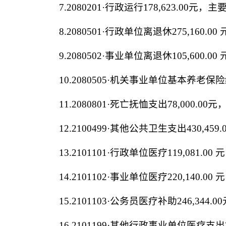
7
.
2080201
·行政运行
178,623.00
元，主
8
.
2080501
·行政单位离退休
275,160.00
9
.
2080502
·事业单位离退休
105,600.00
1
0
.
2080505
·机关事业单位基本养老保
1
1
.
2080801
·
死亡抚恤支出
78,000.00
元
1
2
.
2100499
·
其他公共卫生支出
430,459.
1
3
.
2101101
·
行政单位医疗
119,081.00
元
1
4
.
2101102
·
事业单位医疗
220,140.00
元
1
5
.
2101103
·
公务员医疗补助
246,3
1
6
.
2101199
·
其他行政事业单位医疗支出