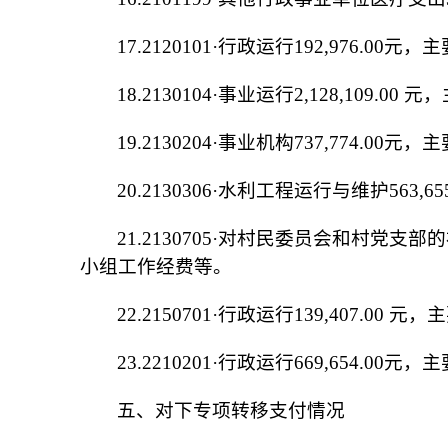
1
7
.
2120101
·
行政运行
192,976.00
元，主
18
.
2130104
·
事业运行
2,128,109.00
元，
19
.
2130204
·
事业机构
737,774.00
元，主
20
.
2130306
·
水利工程运行与维护
563,65
21
.
2130705
·
对村民委员会和村党支部的
小组工作经费等。
22
.
215
0701
·
行政运行
139,407.00
元，主
23
.
2210201
·
行政运行
669,654.00
元，主
五、
对下
专
项转移支付情况