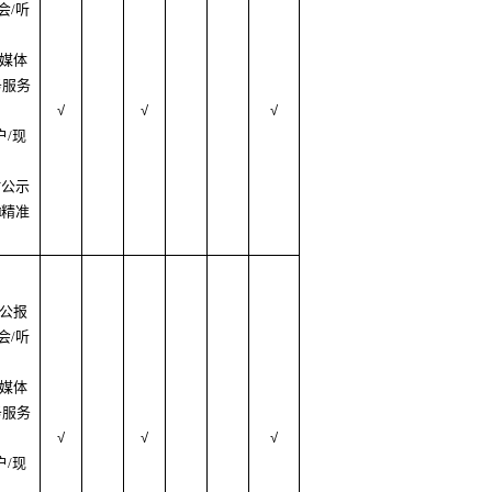
会/听
质媒体
务服务
√
√
√
户/现
村公示
□精准
府公报
会/听
质媒体
务服务
√
√
√
户/现