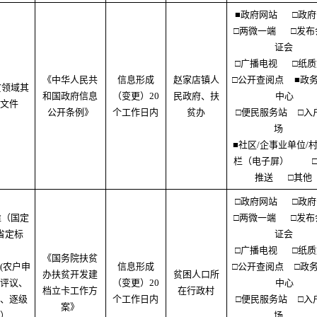
■政府网站
□政
□两微一端
□发布
证会
□广播电视
□纸
《中华人民共
信息形成
赵家店镇人
□公开查阅点
■政
贫领域其
和国政府信息
（变更）20
民政府、扶
中心
文件
公开条例》
个工作日内
贫办
□便民服务站
□入
场
■社区/企事业单位/
栏（电子屏）
推送
□其他
□政府网站
□政
准（国定
□两微一端
□发布
省定标
证会
）
□广播电视
□纸
《国务院扶贫
(农户申
信息形成
□公开查阅点
□政
办扶贫开发建
贫困人口所
评议、
（变更）20
中心
档立卡工作方
在行政村
、逐级
个工作日内
□便民服务站
□入
案》
）
场