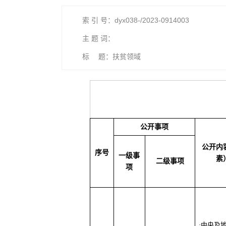
索 引 号：dyx038-/2023-0914003
主 题 词：
标 题：扶贫领域
公开事项
公开内
序号
一级事
素
二级事项
项
·中央及