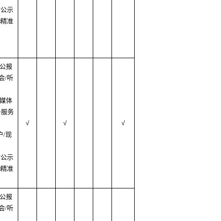
村公示
□精准
府公报
会/听
质媒体
务服务
√
√
√
户/现
村公示
□精准
府公报
会/听