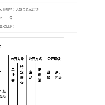
发布机构：大姚县赵家店镇
文 号：
生效日期：
录
公开对象
公开方式
公开层级
特
全
依
体
定
主
县
乡、
社
申
群
动
级
村级
会
请
众
府公报
会/听