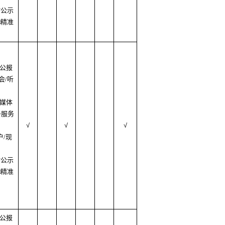
村公示
□精准
府公报
会/听
质媒体
务服务
√
√
√
户/现
村公示
□精准
府公报