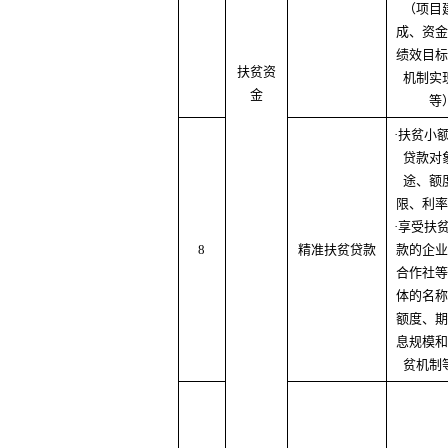
（项目
成、资金
绩效目标
扶贫资
机制实
金
等
·扶贫小
贷款对
途、额
限、利率
·享受扶
8
精准扶贫贷款
款的企业
合作社等
体的名称
额度、期
息规模和
贫机制