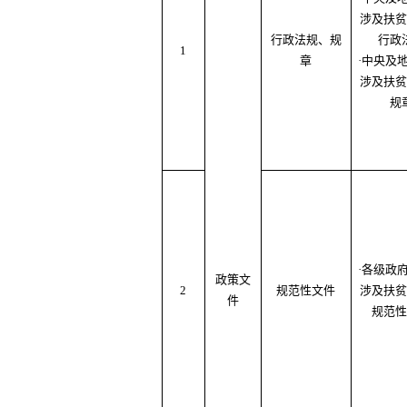
涉及扶贫
行政法规、规
行政
1
章
·中央及
涉及扶贫
规
·各级政
政策文
2
规范性文件
涉及扶贫
件
规范性