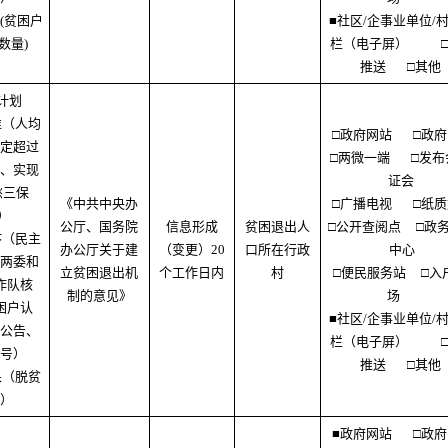
(贫困户
■社区/企事业单位/
数量)
栏（电子屏）
推送
□其他
计划
准（人均
□政府网站
□政
定超过
□两微一端
□发布
、实现
证会
愁三保
《中共中央办
□广播电视
□纸
）
公厅、国务院
信息形成
贫困退出人
□公开查阅点
□政
序（民主
办公厅关于建
（变更）20
口所在行政
中心
两委和
立贫困退出机
个工作日内
村
□便民服务站
□入
作队核
制的意见》
场
困户认
■社区/企事业单位/
公告、
栏（电子屏）
号）
推送
□其他
果（脱贫
）
■政府网站
□政