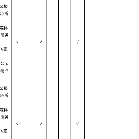
府公报
会/听
质媒体
务服务
√
√
√
户/现
村公示
□精准
府公报
会/听
质媒体
务服务
√
√
√
户/现