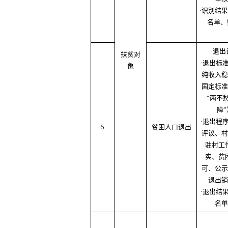
·识别结果
名单、
·退出
扶贫对
·退出标
象
纯收入稳
国定标准
“两不
障”
·退出程
5
贫困人口退出
评议、村
驻村工
实、贫
可、公示
退出销
·退出结
名单