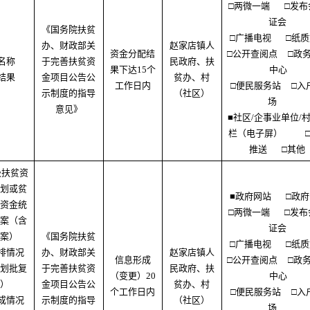
□两微一端
□发布
证会
《国务院扶贫
□广播电视
□纸
办、财政部关
赵家店镇人
资金分配结
□公开查阅点
□政
名称
于完善扶贫资
民政府、扶
果下达15个
中心
结果
金项目公告公
贫办、村
工作日内
□便民服务站
□入
示制度的指导
（社区）
场
意见》
■社区/企事业单位/
栏（电子屏）
推送
□其他
级扶贫资
划或贫
■政府网站
□政
资金统
□两微一端
□发布
案（含
证会
案）
《国务院扶贫
□广播电视
□纸
排情况
办、财政部关
赵家店镇人
信息形成
□公开查阅点
□政
划批复
于完善扶贫资
民政府、扶
（变更）20
中心
）
金项目公告公
贫办、村
个工作日内
□便民服务站
□入
成情况
示制度的指导
（社区）
场