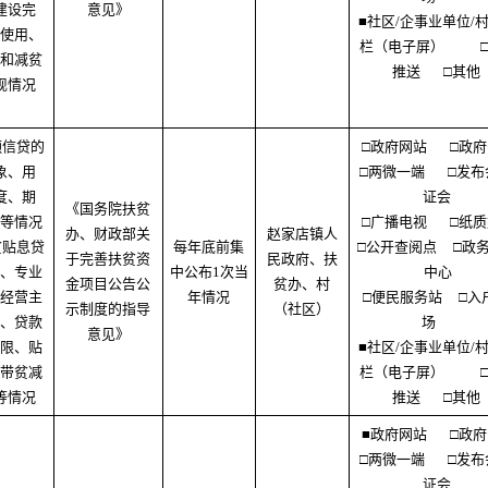
建设完
意见》
■社区/企事业单位/
使用、
栏（电子屏）
和减贫
推送
□其他
现情况
）
额信贷的
□政府网站
□政
象、用
□两微一端
□发布
度、期
证会
《国务院扶贫
等情况
□广播电视
□纸
办、财政部关
赵家店镇人
贫贴息贷
每年底前集
□公开查阅点
□政
于完善扶贫资
民政府、扶
、专业
中公布1次当
中心
金项目公告公
贫办、村
经营主
年情况
□便民服务站
□入
示制度的指导
（社区）
、贷款
场
意见》
限、贴
■社区/企事业单位/
带贫减
栏（电子屏）
等情况
推送
□其他
■政府网站
□政
□两微一端
□发布
证会