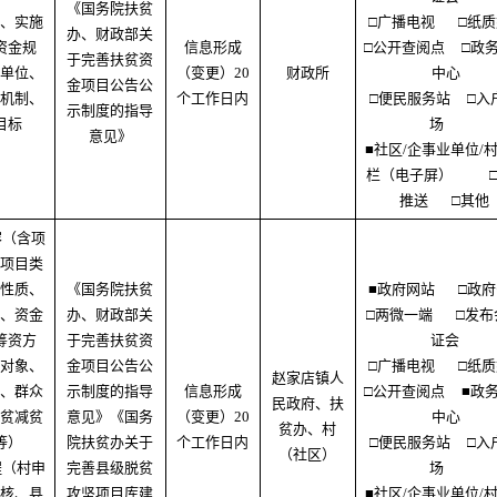
《国务院扶贫
、实施
□广播电视
□纸
办、财政部关
资金规
信息形成
□公开查阅点
□政
于完善扶贫资
单位、
（变更）20
财政所
中心
金项目公告公
机制、
个工作日内
□便民服务站
□入
示制度的指导
目标
场
意见》
■社区/企事业单位/
栏（电子屏）
推送
□其他
容（含项
项目类
性质、
《国务院扶贫
■政府网站
□政
、资金
办、财政部关
□两微一端
□发布
筹资方
于完善扶贫资
证会
对象、
金项目公告公
□广播电视
□纸
赵家店镇人
、群众
示制度的指导
信息形成
□公开查阅点
■政
民政府、扶
贫减贫
意见》《国务
（变更）20
中心
贫办、村
等）
院扶贫办关于
个工作日内
□便民服务站
□入
（社区）
程（村申
完善县级脱贫
场
核、县
攻坚项目库建
■社区/企事业单位/