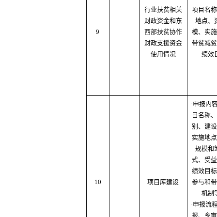
行业扶贫相关
项目名称
财政资金和东
地点、
9
西部扶贫协作
模、实施
财政支援资金
带贫减贫
使用情况
绩效
·申报内
目名称、
别、建设
实施地点
规模和
式、受益
绩效目标
10
项目库建设
参与和带
机制
·申报流
报、乡审