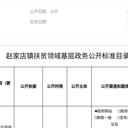
公开范围：公开
生效日期：
赵家店镇扶贫领域基层政务公开标准目
容（要
公开依据
公开时限
公开主体
公开渠道和载
）
■政府网站
□政
□两微一端
□发布
证会
地方政府