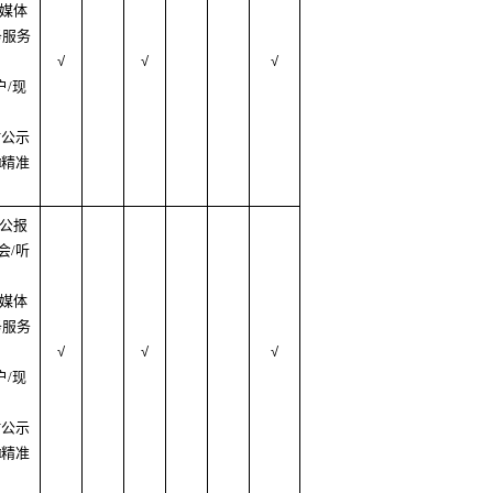
质媒体
务服务
√
√
√
户/现
村公示
□精准
府公报
会/听
质媒体
务服务
√
√
√
户/现
村公示
□精准