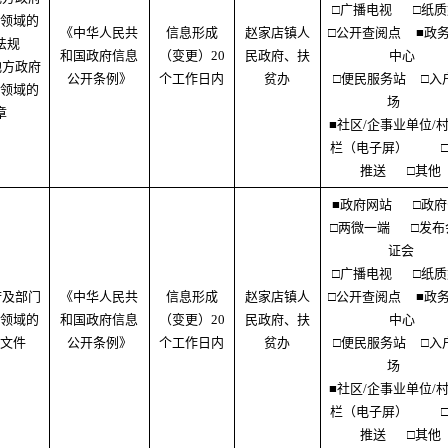
□广播电视
□纸
领域的
《中华人民共
信息形成
赵家店镇人
□公开查阅点
■政
法规
和国政府信息
（变更）20
民政府、扶
中心
地方政府
公开条例》
个工作日内
贫办
□便民服务站
□入
领域的
场
章
■社区/企事业单位/
栏（电子屏）
推送
□其他
■政府网站
□政
□两微一端
□发布
证会
□广播电视
□纸
府及部门
《中华人民共
信息形成
赵家店镇人
□公开查阅点
■政
领域的
和国政府信息
（变更）20
民政府、扶
中心
文件
公开条例》
个工作日内
贫办
□便民服务站
□入
场
■社区/企事业单位/
栏（电子屏）
推送
□其他