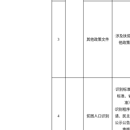
·涉及扶
3
其他政策文件
他政策
·识别标
标准、
准
·识别程序
4
贫困人口识别
请、民主
公示公告
审核