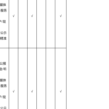
质媒体
务服务
√
√
√
户/现
村公示
□精准
府公报
会/听
质媒体
务服务
√
√
√
户/现
村公示