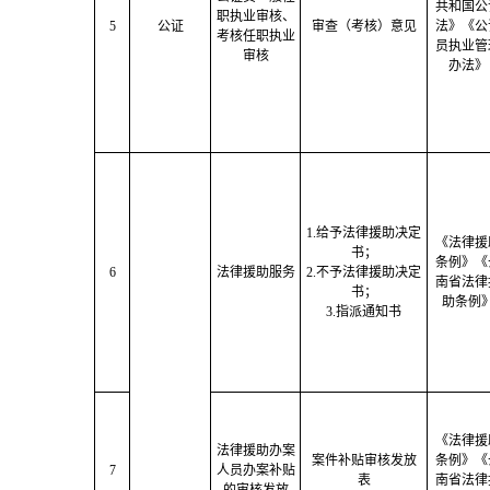
共和国公
职执业审核、
5
公证
审查（考核）意见
法》《公
考核任职执业
员执业管
审核
办法》
1.给予法律援助决定
《法律援
书；
条例》《
6
法律援助服务
2.不予法律援助决定
南
省法律
书；
助条例
3.指派通知书
《法律援
法律援助办案
案件补贴审核发放
条例》《
7
人员办案补贴
表
南
省法律