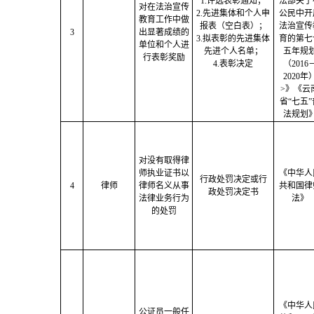
1.评选表彰通知；
法部关于
对在法治宣传
2.先进集体和个人申
公民中开
教育工作中做
报表（空白表）；
法治宣传
3
出显著成绩的
3.拟表彰的先进集体
育的第七
单位和个人进
先进个人名单；
五年规
行表彰奖励
4.表彰决定
（2016
2020年
>》《
云
省
“七五”
法规划
对没有取得律
师执业证书以
《中华人
行政处罚决定或行
4
律师
律师名义从事
共和国律
政处罚决定书
法律业务行为
法》
的处罚
《中华人
公证员一般任