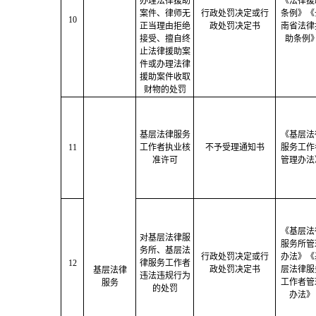
办理法律援助
《法律援
案件、律师无
行政处罚决定或行
条例》《
10
正当理由拒绝
政处罚决定书
南
省法律
接受、擅自终
助条例
止法律援助案
件或办理法律
援助案件收取
财物的处罚
基层法律服务
《基层法
11
工作者执业核
不予受理通知书
服务工作
准许可
管理办法
《基层法
对基层法律服
服务所管
务所、基层法
行政处罚决定或行
办法》《
12
律服务工作者
政处罚决定书
层法律服
基层法律
违法违规行为
工作者管
服务
的处罚
办法》