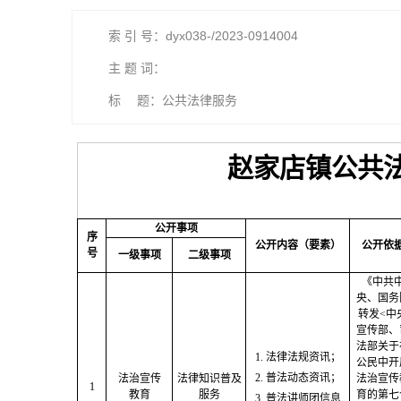
索 引 号：dyx038-/2023-0914004
主 题 词：
标 题：公共法律服务
赵家店镇
公共
公开事项
序
公开内容（要素）
公开依
号
一级事项
二级事项
《中共
央、国务
转发
<中
宣传部、
法部关于
1.
法律法规资讯；
公民中开
2.
普法动态资讯；
法治宣传
法律知识普及
法治宣传
1
教育
服务
育的第七
3.
普法讲师团信息