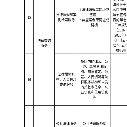
法部关于
1.法律法规库网址或
公民中开
法律法规和案
链接；
法治宣传
15
例检索服务
2.典型案例库网址或
育的第七
链接
五年规
（2016
2020年
>》《
云
法律查询
省
“七五”
服务
法规划
辖区内的律师、公
证、基层法律服
务、司法鉴定、仲
法律服务机
裁、人民调解等法
16
构、人员信息
律服务机构和人员
查询服务
有关基本信息、从
业信息和信用信息
等
公共法律服务
公共法律服务实