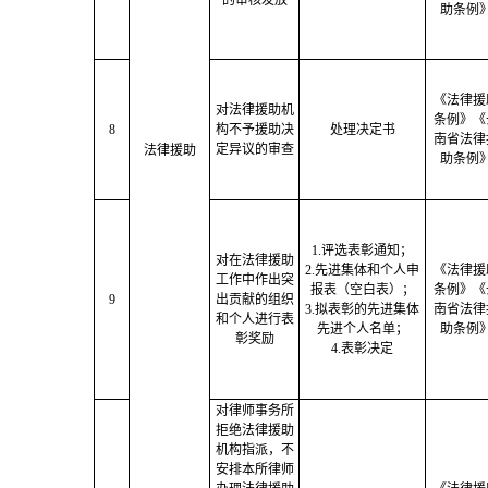
的审核发放
助条例
《法律援
对法律援助机
条例》《
8
构不予援助决
处理决定书
南
省法律
定异议的审查
法律援助
助条例
1.评选表彰通知；
对在法律援助
2.先进集体和个人申
《法律援
工作中作出突
报表（空白表）；
条例》《
9
出贡献的组织
3.拟表彰的先进集体
南
省法律
和个人进行表
先进个人名单；
助条例
彰奖励
4.表彰决定
对律师事务所
拒绝法律援助
机构指派，不
安排本所律师