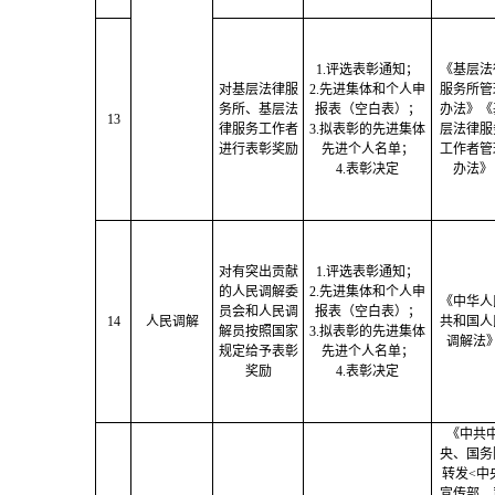
1.评选表彰通知；
《基层法
对基层法律服
2.先进集体和个人申
服务所管
务所、基层法
报表（空白表）；
办法》《
13
律服务工作者
3.拟表彰的先进集体
层法律服
进行表彰奖励
先进个人名单；
工作者管
4.表彰决定
办法》
对有突出贡献
1.评选表彰通知；
的人民调解委
2.先进集体和个人申
《中华人
员会和人民调
报表（空白表）；
14
人民调解
共和国人
解员按照国家
3.拟表彰的先进集体
调解法
规定给予表彰
先进个人名单；
奖励
4.表彰决定
《中共
央、国务
转发
<中
宣传部、