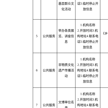
基层群众文
话5.临时停止开
化活动
放信息
1.机构名称
举办各类展
2.开放时间3.机
《乡
5
公共服务
览、讲座信
构地址4.联系电
息
话5.临时停止开
放信息
1.机构名称
非物质文化
2.开放时间3.机
6
公共服务
遗产传播活
构地址4.联系电
动
话5.临时停止开
放信息
1.机构名称
2.开放时间3.机
文博单位名
7
公共服务
构地址4.联系电
录