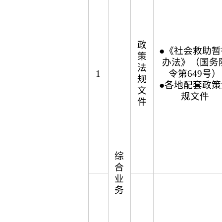
政
●《社会救助暂
策
办法》（国务
法
1
令第649号）
规
●各地配套政策
文
规文件
件
综
合
业
务