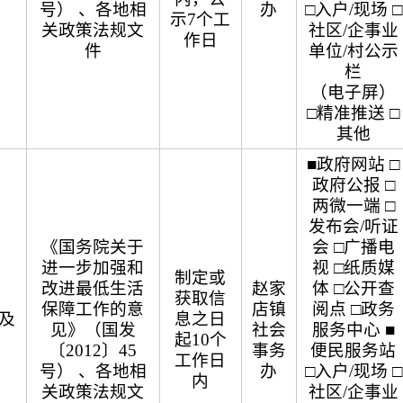
号） 、各地相
办
□入户/现场 □
示7个工
关政策法规文
社区/企事业
作日
件
单位/村公示
栏
（电子屏）
□精准推送 □
其他
■政府网站 □
政府公报 □
两微一端 □
发布会/听证
《国务院关于
会 □广播电
进一步加强和
视 □纸质媒
制定或
改进最低生活
赵家
体 □公开查
获取信
保障工作的意
店镇
阅点 □政务
及
息之日
见》（国发
社会
服务中心 ■
起10个
〔2012〕45
事务
便民服务站
工作日
号） 、各地相
办
□入户/现场 □
内
关政策法规文
社区/企事业