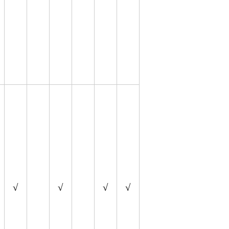
√
√
√
√