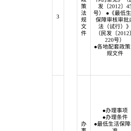
策
发〔2012〕4
法
号） ●《最低
3
规
保障审核审批
文
法（试行）
件
（民发〔2012
220号）
●各地配套政策
规文件
●办理事项
●办理条件
办
●最低生活保障
事
准