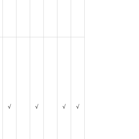
√
√
√
√