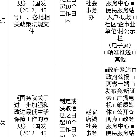
见》（国发
社会
服务中心 ■
起10个
〔2012〕45
事务
便民服务站
工作日
号） 、各地相
办
□入户/现场 □
点
内
关政策法规文
社区/企事业
件
单位/村公示
栏
（电子屏）
□精准推送 □
其他
■政府网站 □
政府公报 □
两微一端 □
发布会/听证
《国务院关于
会 □广播电
制定或
进一步加强和
视 □纸质媒
获取信
改进最低生活
赵家
体 □公开查
息之日
保障工作的意
店镇
阅点 □政务
及
起10个
见》（国发
社会
服务中心 ■
工作日
〔2012〕45
事务
便民服务站
内，公