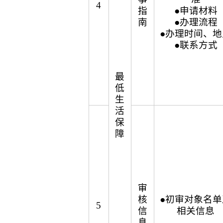
4
指
●申请材料
南
●办理流程
●办理时间、地
●联系方式
最
低
生
活
保
障
审
核
●初审对象名单
5
信
相关信息
息