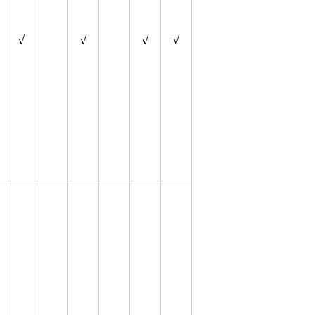
√
√
√
√