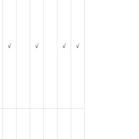
√
√
√
√