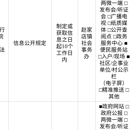
两微一端 □
发布会/听证
会 □广播电
视 □纸质媒
制定或
行
赵家
体 □公开查
获取信
院
店镇
阅点 □政务
息之日
信息公开规定
社会
服务中心 ■
起10个
法
事务
便民服务站
工作日
办
□入户/现场 ■
内
社区/企事业
单位/村公示
栏
（电子屏）
□精准推送 □
其他
■政府网站 □
政府公报 □
两微一端 □
发布会/听证