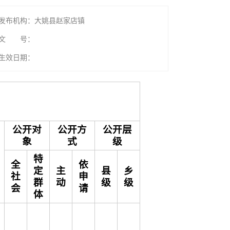
发布机构：大姚县赵家店镇
文 号：
生效日期：
公开对
公开方
公开层
象
式
级
特
全
依
定
主
县
乡
社
申
群
动
级
级
会
请
体