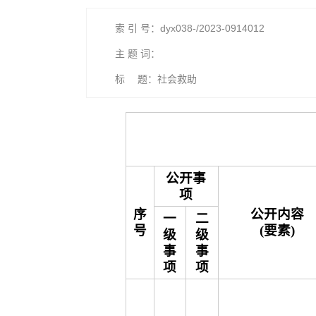
索 引 号：dyx038-/2023-0914012
主 题 词：
标 题：社会救助
公开事
项
序
公开内容
一
二
号
(要素)
级
级
事
事
项
项