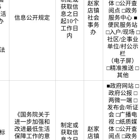
赵家
体 □公开查
5
获取信
店镇
阅点 □政务
生活
息之日
信息公开规定
社会
服务中心 ■
办
起10个
事务
便民服务站
》
工作日
办
□入户/现场 □
〕
内
社区/企事业
单位/村公示
法
栏
（电子屏）
□精准推送 □
其他
■政府网站 □
政府公报 □
两微一端 □
发布会/听证
《国务院关于
会 □广播电
进一步加强和
视 □纸质媒
制定或
改进最低生活
赵家
体 □公开查
标
获取信
保障工作的意
店镇
阅点 □政务
息之日