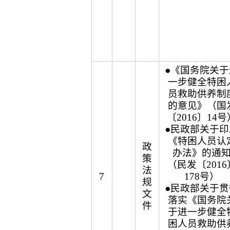
●《国务院关于
一步健全特困
员救助供养制
的意见》（国
〔2016〕14号
●民政部关于印
《特困人员认
政
办法》的通
策
（民发〔2016
法
7
178号）
规
●民政部关于贯
文
落实《国务院
件
于进一步健全
困人员救助供