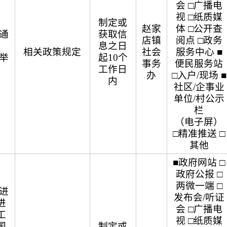
会 □广播电
视 □纸质媒
制定或
赵家
体 □公开查
通
获取信
店镇
阅点 □政务
息之日
相关政策规定
社会
服务中心 ■
举
起10个
事务
便民服务站
工作日
办
□入户/现场 ■
内
社区/企事业
单位/村公示
栏
（电子屏）
□精准推送 □
其他
■政府网站 □
政府公报 □
两微一端 □
进
发布会/听证
进
会 □广播电
工
视 □纸质媒
国
制定或