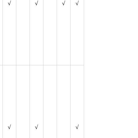
√
√
√
√
√
√
√