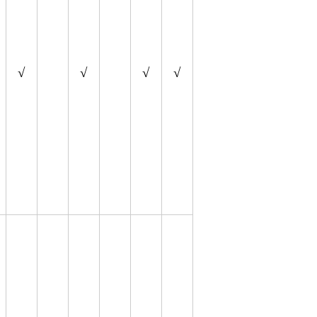
√
√
√
√