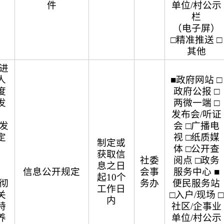
件
单位/村公示
栏
（电子屏）
□精准推送 □
其他
进
人
■政府网站 □
度
政府公报 □
发
两微一端 □
）
发布会/听证
发
会 □广播电
定
视 □纸质媒
制定或
知
体 □公开查
获取信
〕
社委
阅点 □政务
息之日
信息公开规定
会事
服务中心 ■
起10个
彻
务办
便民服务站
工作日
关
□入户/现场 □
内
特
社区/企事业
养
单位/村公示