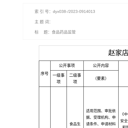
索 引 号：dyx038-/2023-0914013
主 题 词：
标 题：食品药品监管
赵家
公开事项
公开内容
序号
一级事
二级事
（要素）
项
项
适用范围、审批依
《中
据、受理机构、申
安全
食品生
请条件、申请材料
和