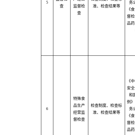
5
务
查
监督检
准、检查结果等
《食
查
督检
品药
《中
安全
和
特殊食
例》
品生产
检查制度、检查标
6
务
经营监
准、检查结果等
《食
督检查
督检
品药