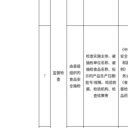
《中
检查实施主体、被
安全
抽检单位名称、被
和
由县级
抽检食品名称、标
例》
监督检
组织的
7
示的产品生产日期/
务
查
食品安
批号/规格、检验依
《食
全抽检
据、检验机构、检
督检
查结果等
品药