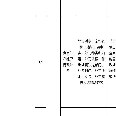
处罚对象、案件名
《中
称、违法主要事
信息
食品生
实、处罚种类和内
全面
产经营
容、处罚依据、作
的意
12
行政处
出处罚决定部门、
政处
罚
处罚时间、处罚决
施细
定书文号、处罚履
理行
行方式和期限等