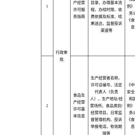
产经营
目录、办理基本流
1
例》
许可服
程、办结时限、收
务
务指南
费依据及标准、结
《食
果送达、监督投诉
息
渠道等
行政审
批
生产经营者名称、
许可证编号、法定
《中
代表人（负责
安全
食品生
人）、生产地址/经
和
产经营
2
营场所、食品类别/
例》
许可基
经营项目、日常监
务
本信息
督管理机构、投诉
《食
举报电话、有效期
息
限等