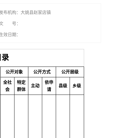
发布机构：大姚县赵家店镇
文 号：
生效日期：
目录
公开对象
公开方式
公开层级
全社
特定
依申
主动
县级
乡级
会
群体
请