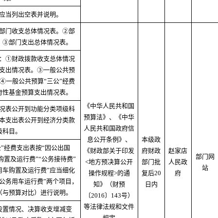
应当列出空表并说明。
部门收支总体情况表。②部
。③部门支出总体情况表。
：①财政拨款收支总体情况
支出情况表。③一般公共预
④一般公共预算“三公”经费
府性基金预算支出情况表。
《中华人民共和国
况表公开到功能分类项级科
预算法》、《中华
本支出表公开到经济分类款
人民共和国政府信
级科目。
息公开条例》、
本级政
”经费支出表按“因公出国
《财政部关于印发
府财政
赵家店
部门网
购置及运行费”“公务接待费”
<地方预决算公开
部门批
人民政
站
用车购置及运行费”应当细化
操作规程>的通
复后20
府
“公务用车运行费”两个项目，
知》（财预
日内
（与预算对比）进行说明。
〔2016〕143号）
等法律法规和文件
设置情况、决算收支增减变
规定