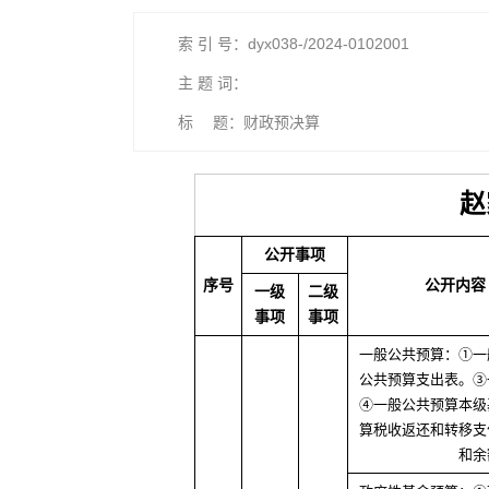
索 引 号：dyx038-/2024-0102001
主 题 词：
标 题：财政预决算
赵
公开事项
序号
公开内容
一级
二级
事项
事项
一般公共预算：①一
公共预算支出表。③
④一般公共预算本级
算税收返还和转移支
和余