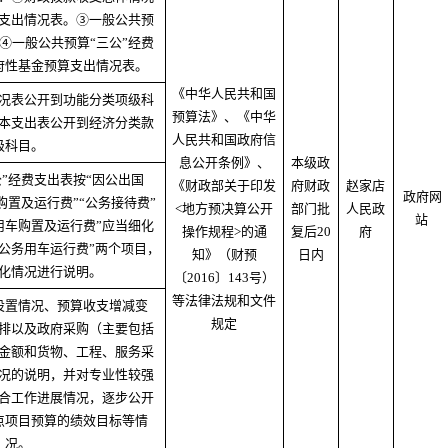
支出情况表。③一般公共预
④一般公共预算“三公”经费
府性基金预算支出情况表。
《中华人民共和国
况表公开到功能分类项级科
预算法》、《中华
本支出表公开到经济分类款
人民共和国政府信
级科目。
息公开条例》、
本级政
”经费支出表按“因公出国
《财政部关于印发
府财政
赵家店
政府网
购置及运行费”“公务接待费”
<地方预决算公开
部门批
人民政
站
用车购置及运行费”应当细化
操作规程>的通
复后20
府
“公务用车运行费”两个项目，
知》（财预
日内
化情况进行说明。
〔2016〕143号）
等法律法规和文件
设置情况、预算收支增减变
规定
排以及政府采购（主要包括
金额和货物、工程、服务采
况的说明，并对专业性较强
合工作进展情况，逐步公开
点项目预算的绩效目标等情
况。