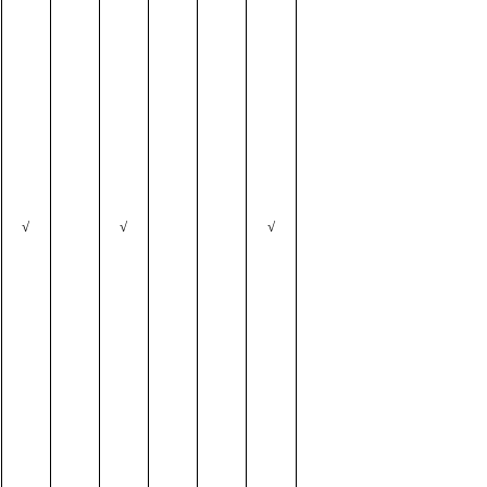
√
√
√