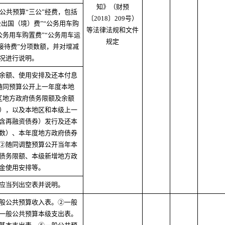
知》（财预
公共预算“三公”经费，包括
〔2018〕209号）
出国（境）费”“公务用车购
等法律法规和文件
公务用车购置费”“公务用车运
规定
接待费”分项数额，并对增减
况进行说明。
余额、使用安排及还本付息
随同预算公开上一年度本地
区地方政府债务限额及余额
），以及本地区和本级上一
含再融资债券）发行及还本
数）、本年度地方政府债券
②随同调整预算公开当年本
债务限额、本级新增地方政
金使用安排等。
应当列出空表并说明。
般公共预算收入表。②一般
一般公共预算本级支出表。