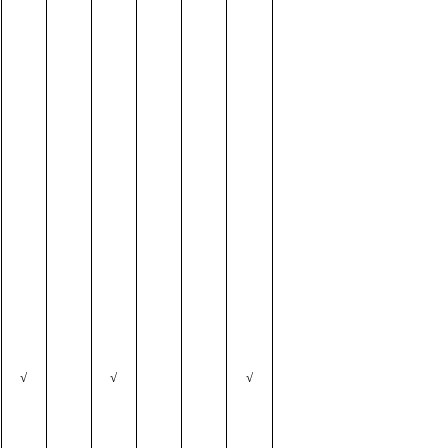
√
√
√