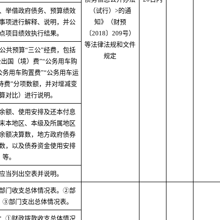
、举借政府债务、预算绩效
（试行）>的通
事项进行解释、说明，并公
知》（财预
点项目绩效执行结果。
〔2018〕209号）
等法律法规和文件
公共预算“三公”经费，包括
规定
出国（境）费”“公务用车购
公务用车购置费”“公务用车运
待费”分项数额，并对增减变
算对比）进行说明。
余额、使用安排及还本付息
末本地区、本级及所属地区
余额决算数，地方政府债券
数，以及债券资金使用安排
等。
应当列出空表并说明。
部门收支总体情况表。②部
。③部门支出总体情况表。
：①财政拨款收支总体情况