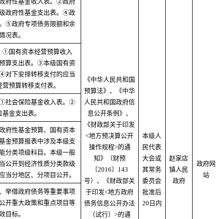
政府性基金收入表。②政府
级政府性基金支出表。④政
。⑤政府专项债务限额和余
情况表。
：①国有资本经营预算收入
预算支出表。③本级国有资
④对下安排转移支付的应当
《中华人民共和国
经营预算转移支付表。
预算法》、《中华
①社会保险基金收入表。②
人民共和国政府信
险基金支出表。
息公开条例》、
《财政部关于印发
政府性基金预算、国有资本
<地方预决算公开
本级人
基金预算报表中涉及本级支
操作规程>的通
民代表
能分类项级科目。本级一般
知》（财预
大会或
赵家店
当公开到经济性质分类款级
政府网
〔2016〕143
其常务
镇人民
应当分地区、分项目公开。
站
号）、《财政部关
委员会
政府
、举借政府债务等重要事项
于印发<地方政府
批准后
公开重大政策和重点项目等
债务信息公开办法
20日内
效目标。
（试行）>的通