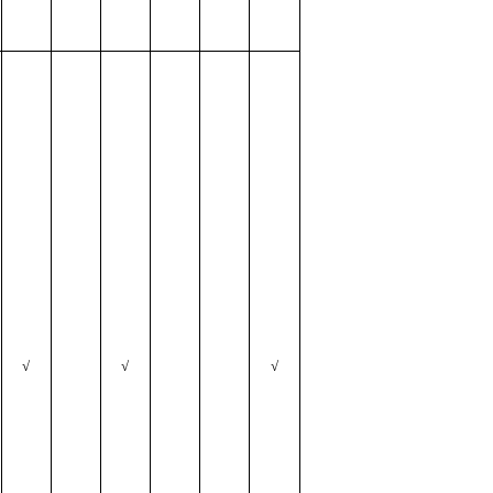
√
√
√