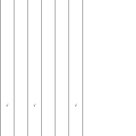
√
√
√