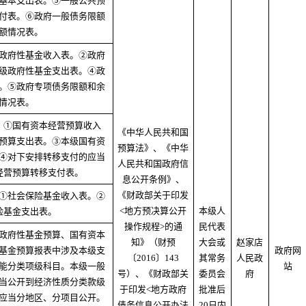
基本支出表。⑤一般公共预
付表。⑥政府一般债务限额
额情况表。
政府性基金收入表。②政府
级政府性基金支出表。④政
。⑤政府专项债务限额和余
情况表。
：①国有资本经营预算收入
《中华人民共和国
预算支出表。③本级国有资
预算法》、《中华
④对下安排转移支付的应当
人民共和国政府信
经营预算转移支付表。
息公开条例》、
《财政部关于印发
①社会保险基金收入表。②
<地方预决算公开
本级人
险基金支出表。
操作规程>的通
民代表
政府性基金预算、国有资本
知》（财预
大会或
赵家店
基金预算报表中涉及本级支
政府网
〔2016〕143
其常务
人民政
能分类项级科目。本级一般
站
号）、《财政部关
委员会
府
当公开到经济性质分类款级
于印发<地方政府
批准后
应当分地区、分项目公开。
债务信息公开办法
20日内