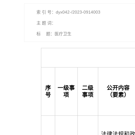
索 引 号：dyx042-/2023-0914003
主 题 词：
标 题：医疗卫生
序
一级事
二级
公开内容
号
项
事项
（要素）
法律法规和