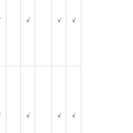
√
√
√
√
√
√
√
√