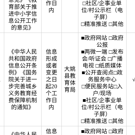
作日
□社区/企事业单
育部关于推
内
位/村公示栏（电
进中小学信
子屏）
息公开工作
□精准推送 □其他
的意见》
■政府网站 □政府
公报
《中华人民
信息
■两微一端 □发布
共和国政府
形成
会/听证会 □广播
信息公开条
或者
电视 □纸质媒体
大姚
例》《国务
变更
■公开查阅点□政
县教
院关于进一
之日
务服务中心
”
育体
步完善城乡
起20
□便民服务站□入
育局
义务教育经
个工
户/现场
费保障机制
作日
■社区/企事业单
的通知》
内
位/村公示栏（电
子屏）
□精准推送 □其他
信息
■政府网站 □政府
《中华人民