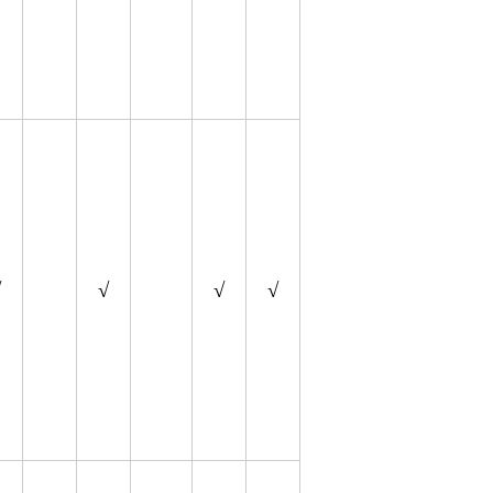
√
√
√
√