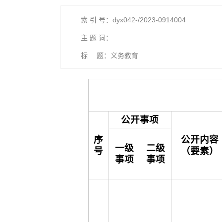
索 引 号：dyx042-/2023-0914004
主 题 词：
标 题：义务教育
公开事项
序
公开内容
一级
二级
号
（要素）
事项
事项