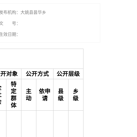
发布机构：大姚县昙华乡
文 号：
生效日期：
公开对象
公开方式
公开层级
特
全
定
主
依申
县
乡
社
群
动
请
级
级
会
体