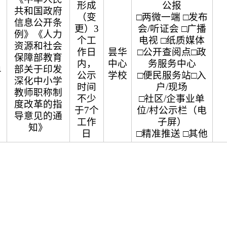
形成
公报
共和国政府
（变
□两微一端 □发布
信息公开条
更）3
会/听证会 □广播
例》《人力
个工
电视 □纸质媒体
资源和社会
作日
昙华
□公开查阅点□政
保障部教育
内，
中心
务服务中心
单
部关于印发
公示
学校
□便民服务站□入
深化中小学
时间
户/现场
教师职称制
不少
□社区/企事业单
度改革的指
于7个
位/村公示栏（电
导意见的通
工作
子屏）
知》
日
□精准推送 □其他