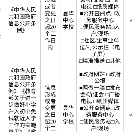
或者
电视 □纸质媒体
法
《中华人民
变更
昙华
■公开查阅点□政
共和国政府
之日
中心
务服务中心
息
信息公开条
起20
学校
□便民服务站□入
例》
个工
户/现场
准
作日
□社区/企事业单
内
位/村公示栏（电
子屏）
□精准推送 □其他
《中华人民
■政府网站 □政府
共和国政府
公报
信息公开条
信息
■两微一端 □发布
例》《教育
形成
会/听证会 □广播
部关于进一
或者
电视 □纸质媒体
步做好小学
变更
昙华
■公开查阅点□政
升入初中免
之日
中心
务服务中心
试就近入学
起20
学校
□便民服务站□入
工作的实施
个工
户/现场
意见》《教