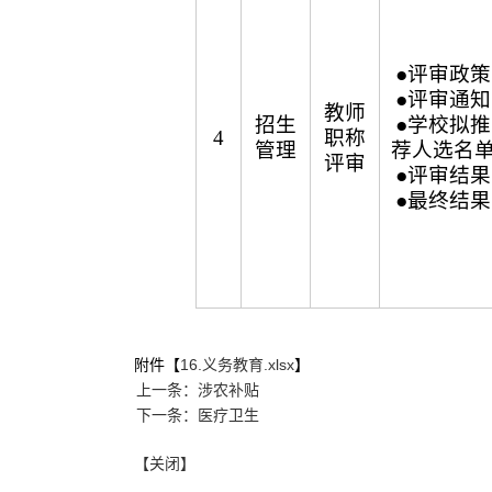
●评审政策
●评审通知
教师
招生
●学校拟推
4
职称
管理
荐人选名
评审
●评审结果
●最终结果
附件【
16.义务教育.xlsx
】
上一条：涉农补贴
下一条：医疗卫生
【关闭】