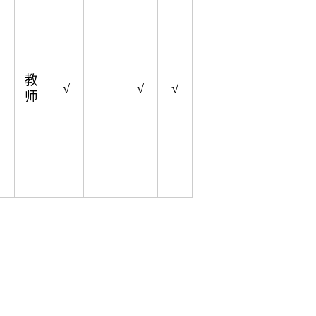
教
√
√
√
师