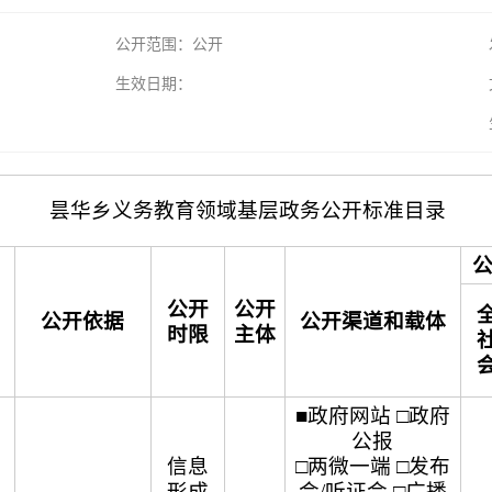
公开范围：公开
生效日期：
昙华乡义务教育领域基层政务公开标准目录
公开
公开
公开依据
公开渠道和载体
时限
主体
■政府网站 □政府
公报
信息
□两微一端 □发布
形成
会/听证会 □广播