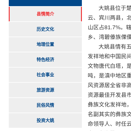
大姚县位于楚
县情简介
云、宾川两县，北
山区占81.7%
历史文化
乡、湾碧傣族傈僳
地理位置
大姚县情有
发祥地和中国民
特色经济
文物唐代白塔，
社会事业
吨，是滇中地区重
风资源居全省非高
旅游资源
资源最佳开发县
彝族文化发祥地
民俗风情
名副其实的彝族
投资大姚
命领导人、时任