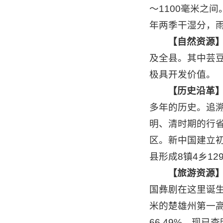
～1100毫米之
年两季干湿分，
【自然资源
及全县。其中芸
极具开发价值。
【历史沿革
多年的历史。追
明、清时期的行
区。新中国建立初
县形成8镇4乡1
【旅游资源
国彝剧在这里诞生
米的楚雄州第一高
66.49%，现