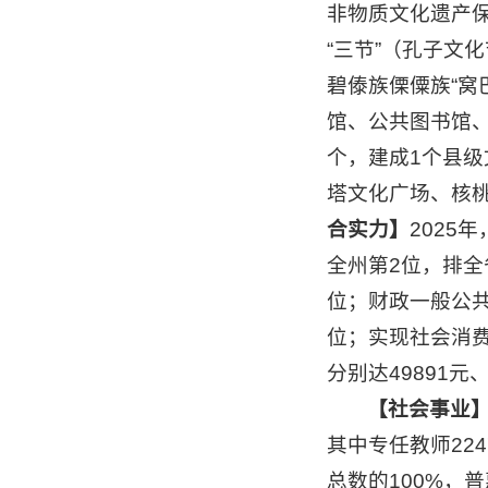
非物质文化遗产保
“三节”（孔子文
碧傣族傈僳族“窝
馆、公共图书馆、
个，建成1个县
塔文化广场、核
合实力】
2025
全州第2位，排全省
位；财政一般公共预
位；实现社会消费
分别达49891元
【社会事业
其中专任教师22
总数的100%，