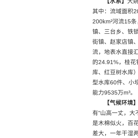
【水系】
大
其中：流域面积2
200km²河流
镇、三台乡、铁
街镇、赵家店镇
流，地表水直接汇
的24.91%，
库、红豆树水库）
型水库60件、小坝
能力9535万m³。
【气候环境
有“山高一丈，大
是木棉似火，百
差大，一年干湿两