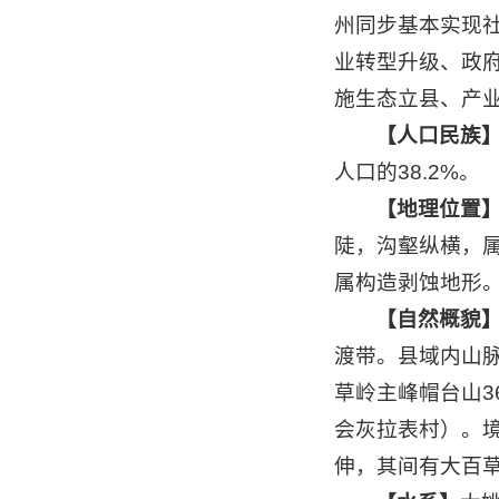
州同步基本实现
业转型升级、政
施生态立县、产
【人口民族
人口的38.2%。
【地理位置
陡，沟壑纵横，
属构造剥蚀地形。
【自然概貌
渡带。县域内山
草岭主峰帽台山3
会灰拉表村）。
伸，其间有大百