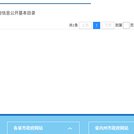
府信息公开基本目录
共1条
上页
1
下页
到第
页
各省市政府网站
省内州市政府网站