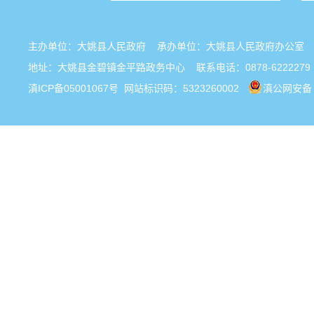
主办单位：大姚县人民政府 承办单位：大姚县人民政府办公
地址：大姚县金碧镇金平路政务中心 联系电话：0878-6222279
滇ICP备05001067号
网站标识码：5323260002
滇公网安备 5