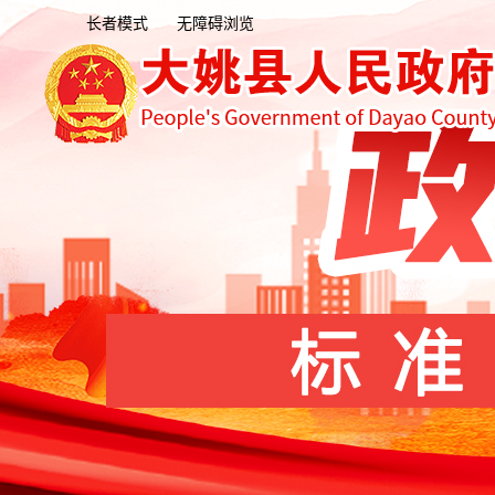
长者模式
无障碍浏览