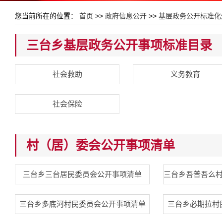
您当前所在的位置：
首页
>>
政府信息公开
>>
基层政务公开标准化
三台乡基层政务公开事项标准目录
社会救助
义务教育
社会保险
村（居）委会公开事项清单
三台乡三台居民委员会公开事项清单
三台乡吾普吾么
三台乡多底河村民委员会公开事项清单
三台乡必期拉村