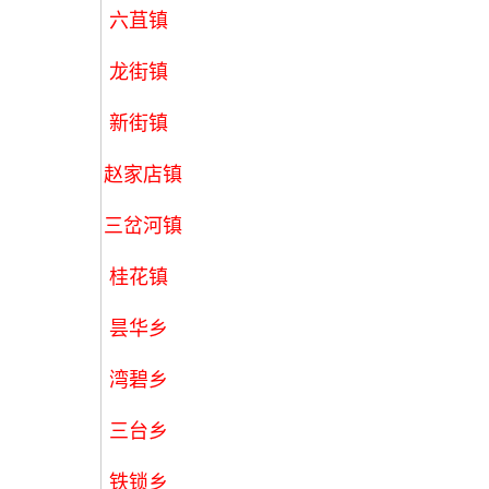
六苴镇
龙街镇
新街镇
赵家店镇
三岔河镇
桂花镇
昙华乡
湾碧乡
三台乡
铁锁乡