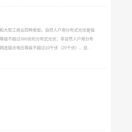
和大型工商业四种类型。自然人户用分布式光伏是指
等级不超过380伏的分布式光伏；非自然人户用分布
连接点电压等级不超过10千伏（20千伏）、总装
指利用党政机关、学校、医院、市政、文化、体育设
建设，...