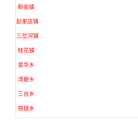
新街镇
赵家店镇
三岔河镇
桂花镇
昙华乡
湾碧乡
三台乡
铁锁乡